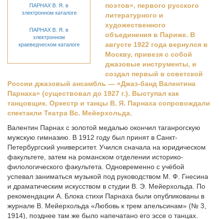
поэтов», первого русского
ПАРНАХ В. Я. в
электронном каталоге
литературного и
художественного
ПАРНАХ В. Я. в
объединения в Париже. В
электронном
августе 1922 года вернулся в
краеведческом каталоге
Москву, привезя с собой
джазовые инструменты, и
создал первый в советской
России джазовый ансамбль — «Джаз-банд Валентина
Парнаха» (существовал до 1927 г.). Выступал как
танцовщик. Оркестр и танцы В. Я. Парнаха сопровождали
спектакли Театра Вс. Мейерхольда
.
Валентин Парнах с золотой медалью окончил таганрогскую
мужскую гимназию. В 1912 году был принят в Санкт-
Петербургский университет. Учился сначала на юридическом
факультете, затем на романском отделении историко-
филологического факультета. Одновременно с учёбой
успевал заниматься музыкой под руководством М. Ф. Гнесина
и драматическим искусством в студии В. Э. Мейерхольда. По
рекомендации А. Блока стихи Парнаха были опубликованы в
журнале В. Мейерхольда «Любовь к трем апельсинам» (№ 3,
1914), позднее там же было напечатано его эссе о танцах.