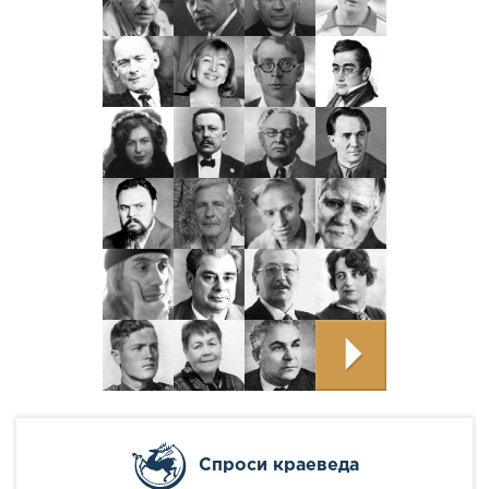
Cпроси краеведа