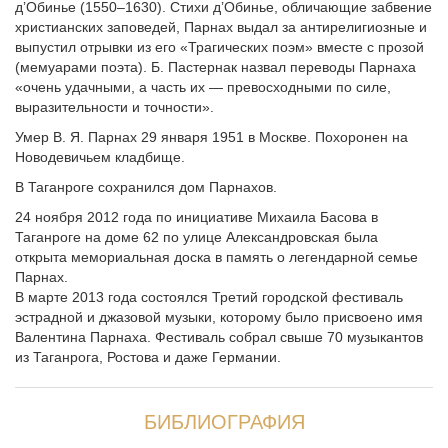
д’Обинье (1550–1630). Стихи д’Обинье, обличающие забвение
христианских заповедей, Парнах выдал за антирелигиозные и
выпустил отрывки из его «Трагических поэм» вместе с прозой
(мемуарами поэта). Б. Пастернак назвал переводы Парнаха
«очень удачными, а часть их — превосходными по силе,
выразительности и точности».
Умер В. Я. Парнах 29 января 1951 в Москве. Похоронен на
Новодевичьем кладбище.
В Таганроге сохранился дом Парнахов.
24 ноября 2012 года по инициативе Михаила Басова в
Таганроге на доме 62 по улице Александровская была
открыта мемориальная доска в память о легендарной семье
Парнах.
В марте 2013 года состоялся Третий городской фестиваль
эстрадной и джазовой музыки, которому было присвоено имя
Валентина Парнаха. Фестиваль собрал свыше 70 музыкантов
из Таганрога, Ростова и даже Германии.
БИБЛИОГРАФИЯ