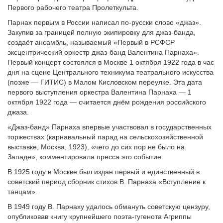
Первого рабочего театра Пролеткульта.
Парнах первым в России написал по-русски слово «джаз».
Закупив за границей полную экипировку для джаз-банда,
создаёт ансамбль, называемый «Первый в РСФСР
эксцентрический оркестр джаз-банд Валентина Парнаха».
Первый концерт состоялся в Москве 1 октября 1922 года в час
дня на сцене Центрального техникума театрального искусства
(позже — ГИТИС) в Малом Кисловском переулке. Эта дата
первого выступления оркестра Валентина Парнаха — 1
октября 1922 года — считается днём рождения российского
джаза.
«Джаз-банд» Парнаха впервые участвовал в государственных
торжествах (карнавальный парад на сельскохозяйственной
выставке, Москва, 1923), «чего до сих пор не было на
Западе», комментировала пресса это событие.
В 1925 году в Москве был издан первый и единственный в
советский период сборник стихов В. Парнаха «Вступление к
танцам».
В 1949 году В. Парнаху удалось обмануть советскую цензуру,
опубликовав книгу крупнейшего поэта-гугенота Агриппы