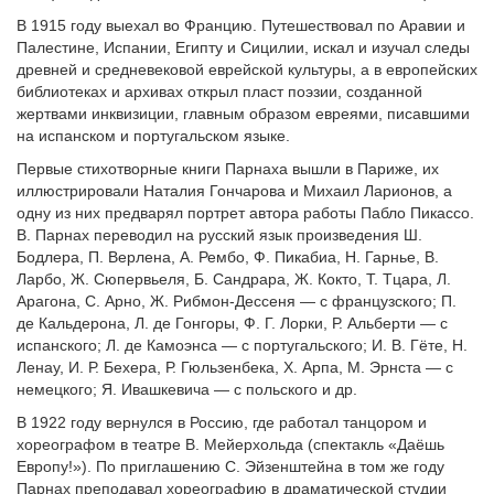
В 1915 году выехал во Францию. Путешествовал по Аравии и
Палестине, Испании, Египту и Сицилии, искал и изучал следы
древней и средневековой еврейской культуры, а в европейских
библиотеках и архивах открыл пласт поэзии, созданной
жертвами инквизиции, главным образом евреями, писавшими
на испанском и португальском языке.
Первые стихотворные книги Парнаха вышли в Париже, их
иллюстрировали Наталия Гончарова и Михаил Ларионов, а
одну из них предварял портрет автора работы Пабло Пикассо.
В. Парнах переводил на русский язык произведения Ш.
Бодлера, П. Верлена, А. Рембо, Ф. Пикабиа, Н. Гарнье, В.
Ларбо, Ж. Сюпервьеля, Б. Сандрара, Ж. Кокто, Т. Тцара, Л.
Арагона, С. Арно, Ж. Рибмон-Дессеня — с французского; П.
де Кальдерона, Л. де Гонгоры, Ф. Г. Лорки, Р. Альберти — с
испанского; Л. де Камоэнса — с португальского; И. В. Гёте, Н.
Ленау, И. Р. Бехера, Р. Гюльзенбека, Х. Арпа, М. Эрнста — с
немецкого; Я. Ивашкевича — с польского и др.
В 1922 году вернулся в Россию, где работал танцором и
хореографом в театре В. Мейерхольда (спектакль «Даёшь
Европу!»). По приглашению С. Эйзенштейна в том же году
Парнах преподавал хореографию в драматической студии