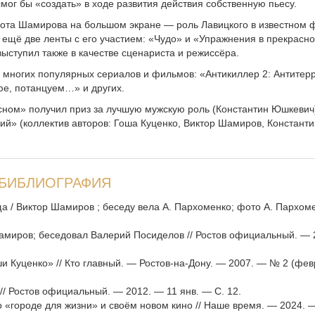
мог бы «создать» в ходе развития действия собственную пьесу.
бота Шамирова на большом экране — роль Лавицкого в известном
ещё две ленты с его участием: «Чудо» и «Упражнения в прекрасно
ыступил также в качестве сценариста и режиссёра.
многих популярных сериалов и фильмов: «Антикиллер 2: Антитер
фе, потанцуем…» и других.
сном» получил приз за лучшую мужскую роль (Константин Юшкевич
й» (коллектив авторов: Гоша Куценко, Виктор Шамиров, Константи
БИБЛИОГРАФИЯ
а / Виктор Шамиров ; беседу вела А. Пархоменко; фото А. Пархоме
Шамиров; беседовал Валерий Посиделов // Ростов официальный. —
и Куценко» // Кто главный. — Ростов-на-Дону. — 2007. — № 2 (фев
// Ростов официальный. — 2012. — 11 янв. — С. 12.
о «городе для жизни» и своём новом кино // Наше время. — 2024. 