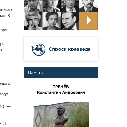
 фильме
м». В
рор»,
) и
Cпроси краеведа
н
Память
нко //
ТРЕНЁВ
Константин Андреевич
 2007. —
р.). —
— 31