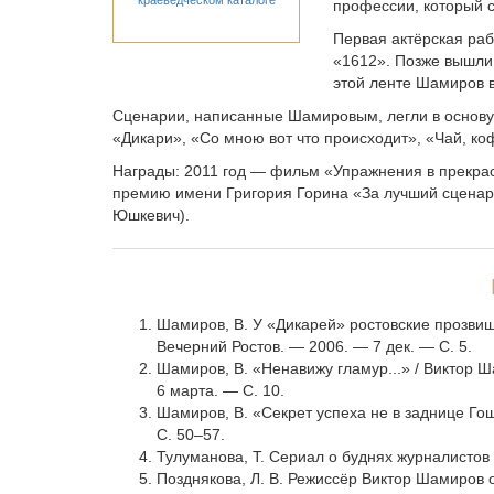
краеведческом каталоге
профессии, который с
Первая актёрская ра
«1612». Позже вышли 
этой ленте Шамиров в
Сценарии, написанные Шамировым, легли в основу 
«Дикари», «Со мною вот что происходит», «Чай, ко
Награды: 2011 год — фильм «Упражнения в прекра
премию имени Григория Горина «За лучший сценари
Юшкевич).
Шамиров, В. У «Дикарей» ростовские прозвищ
Вечерний Ростов. — 2006. — 7 дек. — С. 5.
Шамиров, В. «Ненавижу гламур...» / Виктор 
6 марта. — С. 10.
Шамиров, В. «Секрет успеха не в заднице Гош
С. 50–57.
Тулуманова, Т. Сериал о буднях журналистов 
Позднякова, Л. В. Режиссёр Виктор Шамиров 