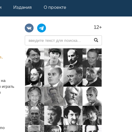
и
Издания
О проекте
12+
р,
 на
 играть
л
 по