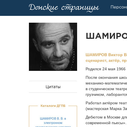
Персон
ШАМИРОВ
ШАМИРОВ Виктор Вале
сценарист, актёр, п
Родился 24 мая 1966 
После окончания школ
механико-математичес
Цитаты
в студенческом театр
грузчиком, лаборанто
Работал актёром теа
Каталоги ДГПБ
(мастерская Марка За
Дебютом в Москве дл
ШАМИРОВ В. В. в
современной пьесы».
электронном