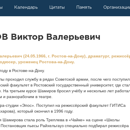
ы
Календарь
Цитаты
Память
Организаци
 Виктор Валерьевич
рьевич (24.05.1966, г. Ростов-на-Дону), драматург, режиссё
родюсер, уроженец Ростова-на-Дону.
году в Ростове-на-Дону.
ы проходил службу в рядах Советской армии, после чего поступил
кий факультет в Ростовский государственный университет, где стал
е. На третьем курсе Шамиров бросил учёбу и несколько лет работа
м и разнорабочим в театре.
тра-студии «Эпос». Поступил на режиссёрский факультет ГИТИСа
харова), который окончил в 1996 году.
я Шамирова стала роль Треплева в «Чайке» на сцене «Школы
 Постановщик пьесы Райхельгауз специально подбирал режиссёра