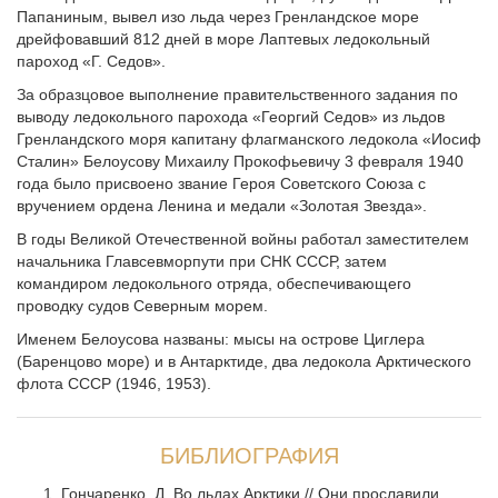
Папаниным, вывел изо льда через Гренландское море
дрейфовавший 812 дней в море Лаптевых ледокольный
пароход «Г. Седов».
За образцовое выполнение правительственного задания по
выводу ледокольного парохода «Георгий Седов» из льдов
Гренландского моря капитану флагманского ледокола «Иосиф
Сталин» Белоусову Михаилу Прокофьевичу 3 февраля 1940
года было присвоено звание Героя Советского Союза с
вручением ордена Ленина и медали «Золотая Звезда».
В годы Великой Отечественной войны работал заместителем
начальника Главсевморпути при СНК СССР, затем
командиром ледокольного отряда, обеспечивающего
проводку судов Северным морем.
Именем Белоусова названы: мысы на острове Циглера
(Баренцово море) и в Антарктиде, два ледокола Арктического
флота СССР (1946, 1953).
БИБЛИОГРАФИЯ
Гончаренко, Д. Во льдах Арктики // Они прославили