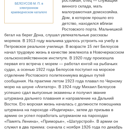
ростовчан, отец — служащий
БЕЛОУСОВ М. П. в
винного склада, мать
электронном
малограмотная домохозяйка.
краеведческом каталоге
Дом, в котором прошло его
детство, находился вблизи
Ростовского порта. Мальчишкой
бегал на берег Дона, слушал увлекательные рассказы
моряков. В 1913 году мальчика удалось устроить на учебу в
Петровское реальное училище. В возрасте 15 лет Белоусов
начал трудовую жизнь в качестве землекопа в Новочеркасском
сельскохозяйственном институте. В 1920 году произошла
первая его встреча с морем — работал юнгой на рыбачьих
судах, а осенью 1922 года Белоусов поступил на морское
отделение Ростовского политехникума водных путей
сообщения. На практике летом 1923 года плавал по Черному
морю на шхуне «Агитатор». В 1924 году Михаил Белоусов
успешно сдал выпускные экзамены и получил звание
штурмана дальнего плавания и направление на Дальний
Восток. Его морская жизнь началась с должности помощника
штурмана на пароходе «Индигирка», затем до призыва в
армию он успел поработать штурманом на пароходах
«Память Ленина», «Приморье», «Шатурстрой». В армии он
служил в два приема: сначала с ноября 1926 года по декабрь