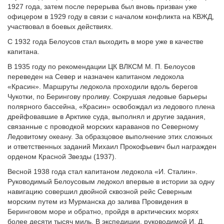
1927 года, затем после перерыва был вновь призван уже
офицером в 1929 году в связи с началом конфликта на КВЖД,
участвовал в боевых действиях.
С 1932 года Белоусов стал выходить в море уже в качестве
капитана.
В 1935 году по рекомендации ЦК ВЛКСМ М. П. Белоусов
переведен на Север и назначен капитаном ледокола
«Красин». Маршруты ледокола проходили вдоль берегов
Чукотки, по Берингову проливу. Сокрушая ледовые барьеры
полярного бассейна, «Красин» освобождал из ледового плена
дрейфовавшие в Арктике суда, выполнял и другие задания,
связанные с проводкой морских караванов по Северному
Ледовитому океану. За образцовое выполнение этих сложных
и ответственных заданий Михаил Прокофьевич был награжден
орденом Красной Звезды (1937).
Весной 1938 года стал капитаном ледокола «И. Сталин».
Руководимый Белоусовым ледокол впервые в истории за одну
навигацию совершил двойной сквозной рейс Северным
морским путем из Мурманска до залива Провидения в
Беринговом море и обратно, пройдя в арктических морях
более десяти тысяч миль. В экспедиции, руководимой И. Д.