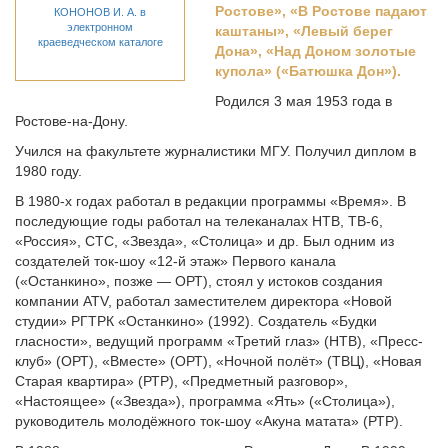
Ростове», «В Ростове падают
КОНОНОВ И. А. в
электронном
каштаны», «Левый берег
краеведческом каталоге
Дона», «Над Доном золотые
купола» («Батюшка Дон»).
Родился 3 мая 1953 года в
Ростове-на-Дону.
Учился на факультете журналистики МГУ. Получил диплом в
1980 году.
В 1980-х годах работал в редакции программы «Время». В
последующие годы работал на телеканалах НТВ, ТВ-6,
«Россия», СТС, «Звезда», «Столица» и др. Был одним из
создателей ток-шоу «12-й этаж» Первого канала
(«Останкино», позже — ОРТ), стоял у истоков создания
компании ATV, работал заместителем директора «Новой
студии» РГТРК «Останкино» (1992). Создатель «Будки
гласности», ведущий программ «Третий глаз» (НТВ), «Пресс-
клуб» (ОРТ), «Вместе» (ОРТ), «Ночной полёт» (ТВЦ), «Новая
Старая квартира» (РТР), «Предметный разговор»,
«Настоящее» («Звезда»), программа «Ять» («Столица»),
руководитель молодёжного ток-шоу «Акуна матата» (РТР).