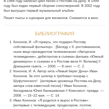
В 1988 году написал цикл песен о Ростове-на-Дону. В 1999
году был издан первый сборник стихотворений. В 2002 году
был выпущен первый музыкальный альбом.
Пишет пьесы и сценарии для мюзиклов. Снимается в кино.
БИБЛИОГРАФИЯ
Кононов, И. «Я горжусь, что подарил Ростову
собственный фольклор» : [Беседу с б. ростовчанином,
ныне вице-президентом телекомпании «Авторское
телевидение», дебютантом в съемках фильма «Южный
декамерон» о съемках и о Ростове вела Н. Волкова] //
Домашняя газета. — 2000. — 8 сент. — С. 2.
Кононов, И. А. Автор хита «Левый берег Дона» Иван
Кононов: За этот шлягер я требовал гонорар с
Шуфутинского! : [интервью уроженца Ростова-на-Дону,
автора слов известной песни] / Иван Кононов ;
беседовала Юлия Банишевская // Комсомол. правда. —
2008. — 15–22 мая. — С. 14.
Иван Кононов: «Я родился и вырос в Ростове» :
[интервью с телеведущим, продюсером, поэтом,