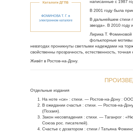
написанные с 1987 го
Каталоги ДГПБ
В 2001 году была при
ФОМИНОВА Т. Г. в
В дальнейшем стихи 
электронном каталоге
звезда». В 2010 году
Лирика Т. Фоминовой 
фольклорные мотивы. 
невзгодах проникнуты светлыми надеждами на торж
свойственны прозрачность, естественность, точная 
Живёт в Ростов-на-Дону.
ПРОИЗВЕ
Отдельные издания
На ноте «си» : стихи. — Ростов-на-Дону : ОО
В ожидании счастья : стихи. — Ростов-на-Дон
(Поэзия).
Закон несовпадения : стихи. — Таганрог : «Нюа
Союза рос. писателей).
Счастье с дозатором : стихи / Татьяна Фоминов