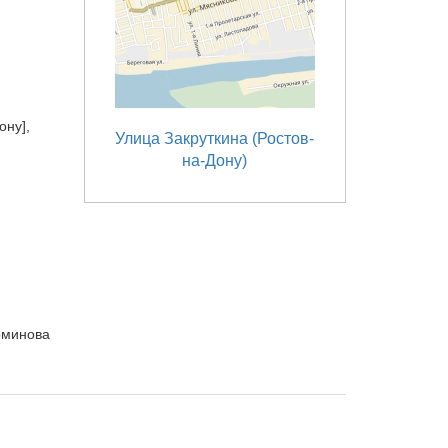
ону],
Улица Закруткина (Ростов-
на-Дону)
Фоминова