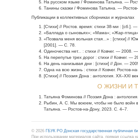
На русском языке / Фоминова Татьяна. — Росто
Танины сказки / Фоминова Татьяна. — Ростов-на
Публикации в коллективных сборниках и журналах
[Стихи] // Ростов. время: стихи 38-ми : [сб.].
«Баллада о сыновьях»; «Мама»; «Жар-птица» :
«Позвала меня вольная стая...» : [стихи] // Ю
[2001]. — С. 78.
Одиночества нет... : стихи // Ковчег. — 2008.
На перепутье трех дорог : стихи // Ковчег. —
На день нанизывая дни : [стихи] // Дон. — 20
Одна на всю жизнь : стихи // Ковчег. Ростов-
[Стихи] // Поэзия Дона : антология. XX–XXI ве
О ЖИЗНИ И Т
Татьяна Фоминова // Поэзия Дона : антология.
Рыбин, А. С. Мы воюем, чтобы не было войн во
Татьяна. — Ростов-на-Дону, 2023. С. 4–7.
© 2026
ГБУК РО Донская государственная публичная б
При использовании материалов сайта, прямая ссылка н