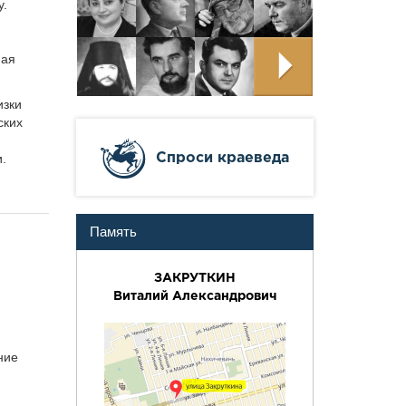
у.
ная
изки
ских
Cпроси краеведа
.
Память
ЗАКРУТКИН
Виталий Александрович
ние