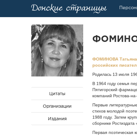
Персон
ФОМИНОВ
ФОМИНОВА Татьяна Гр
российских писателе
Родилась 13 июля 196
В 1964 году семья пе
Пятигорский фармацев
Цитаты
компаний Ростова-на-
Первые литературные
Организации
стихов молодой поэте
1988 году. Затем кру
Издания
сборнике Ростиздата 
Первая поэтическая кн