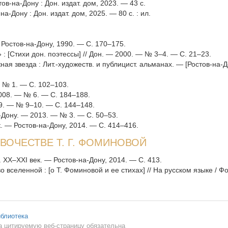
в-на-Дону : Дон. издат. дом, 2023. — 43 с.
-Дону : Дон. издат. дом, 2025. — 80 с. : ил.
 — Ростов-на-Дону, 1990. — С. 170–175.
 [Стихи дон. поэтессы] // Дон. — 2000. — № 3–4. — С. 21–23.
жная звезда : Лит.-художеств. и публицист. альманах. — [Ростов-на-Д
 — № 1. — С. 102–103.
 2008. — № 6. — С. 184–188.
09. — № 9–10. — С. 144–148.
на-Дону. — 2013. — № 3. — С. 50–53.
к. — Ростов-на-Дону, 2014. — С. 414–416.
ВОЧЕСТВЕ Т. Г. ФОМИНОВОЙ
 XX–XXI век. — Ростов-на-Дону, 2014. — С. 413.
 вселенной : [о Т. Фоминовой и ее стихах] // На русском языке / 
иблиотека
а цитируемую веб-страницу обязательна