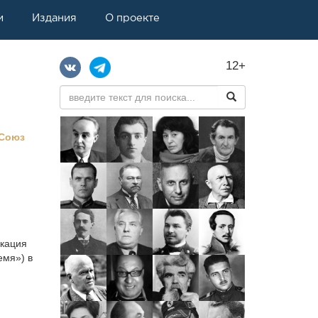
и
Издания
О проекте
12+
 Союз
икация
емя») в