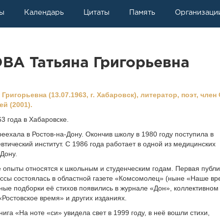
ы
Календарь
Цитаты
Память
Организаци
А Татьяна Григорьевна
игорьевна (13.07.1963, г. Хабаровск), литератор, поэт, член
й (2001).
3 года в Хабаровске.
реехала в Ростов-на-Дону. Окончив школу в 1980 году поступила в
тический институт. С 1986 года работает в одной из медицинских
Дону.
 опыты относятся к школьным и студенческим годам. Первая публ
ссы состоялась в областной газете «Комсомолец» (ныне «Наше вр
пные подборки её стихов появились в журнале «Дон», коллективном
«Ростовское время» и других изданиях.
ига «На ноте «си» увидела свет в 1999 году, в неё вошли стихи,