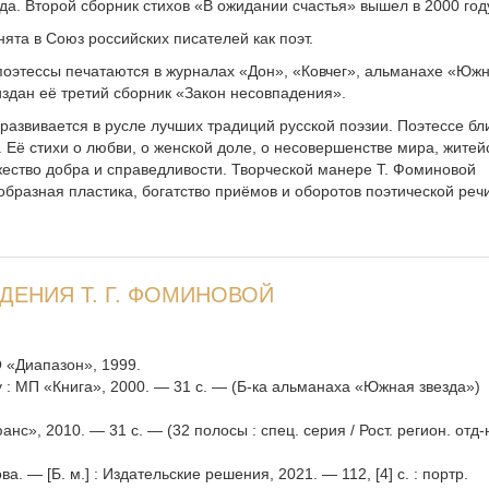
да. Второй сборник стихов «В ожидании счастья» вышел в 2000 год
нята в Союз российских писателей как поэт.
поэтессы печатаются в журналах «Дон», «Ковчег», альманахе «Юж
 издан её третий сборник «Закон несовпадения».
развивается в русле лучших традиций русской поэзии. Поэтессе бл
Её стихи о любви, о женской доле, о несовершенстве мира, житей
ество добра и справедливости. Творческой манере Т. Фоминовой
образная пластика, богатство приёмов и оборотов поэтической речи
ДЕНИЯ Т. Г. ФОМИНОВОЙ
О «Диапазон», 1999.
у : МП «Книга», 2000. — 31 с. — (Б-ка альманаха «Южная звезда»)
нс», 2010. — 31 с. — (32 полосы : спец. серия / Рост. регион. отд-
а. — [Б. м.] : Издательские решения, 2021. — 112, [4] с. : портр.