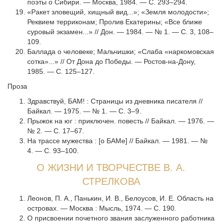
поэты о Сибири. — Москва, 1984. — С. 293–294.
«Ракет зловещий, хищный вид...»; «Земля молодости»;
Реквием терриконам; Пролив Екатерины; «Все ближе
суровый экзамен...» // Дон. — 1984. — № 1. — С. 3, 108–
109.
Баллада о человеке; Мальчишки; «Слаба «наркомовская
сотка»...» // От Дона до Победы. — Ростов-на-Дону,
1985. — С. 125–127.
Проза
Здравствуй, БАМ! : Страницы из дневника писателя //
Байкал. — 1975. — № 1. — С. 3–9.
Прыжок на юг : приключен. повесть // Байкал. — 1976. —
№ 2. — С. 17–67.
На трассе мужества : [о БАМе] // Байкал. — 1981. — №
4. — С. 93–100.
О ЖИЗНИ И ТВОРЧЕСТВЕ В. А.
СТРЕЛКОВА
Леонов, П. А., Панькин, И. В., Белоусов, И. Е. Область на
островах. — Москва : Мысль, 1974. — С. 190.
О присвоении почетного звания заслуженного работника