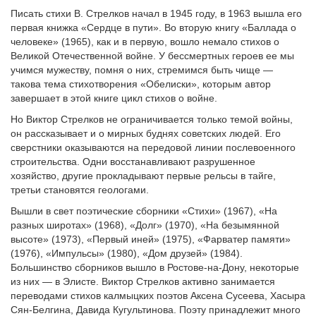
Писать стихи В. Стрелков начал в 1945 году, в 1963 вышла его
первая книжка «Сердце в пути». Во вторую книгу «Баллада о
человеке» (1965), как и в первую, вошло немало стихов о
Великой Отечественной войне. У бессмертных героев ее мы
учимся мужеству, помня о них, стремимся быть чище —
такова тема стихотворения «Обелиски», которым автор
завершает в этой книге цикл стихов о войне.
Но Виктор Стрелков не ограничивается только темой войны,
он рассказывает и о мирных буднях советских людей. Его
сверстники оказываются на передовой линии послевоенного
строительства. Одни восстанавливают разрушенное
хозяйство, другие прокладывают первые рельсы в тайге,
третьи становятся геологами.
Вышли в свет поэтические сборники «Стихи» (1967), «На
разных широтах» (1968), «Долг» (1970), «На безымянной
высоте» (1973), «Первый иней» (1975), «Фарватер памяти»
(1976), «Импульсы» (1980), «Дом друзей» (1984).
Большинство сборников вышло в Ростове-на-Дону, некоторые
из них — в Элисте. Виктор Стрелков активно занимается
переводами стихов калмыцких поэтов Аксена Сусеева, Хасыра
Сян-Белгина, Давида Кугультинова. Поэту принадлежит много