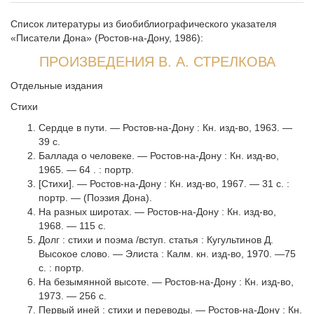
Список литературы из биобиблиографического указателя
«Писатели Дона» (Ростов-на-Дону, 1986):
ПРОИЗВЕДЕНИЯ В. А. СТРЕЛКОВА
Отдельные издания
Стихи
Сердце в пути. — Ростов-на-Дону : Кн. изд-во, 1963. —
39 с.
Баллада о человеке. — Ростов-на-Дону : Кн. изд-во,
1965. — 64 . : портр.
[Стихи]. — Ростов-на-Дону : Кн. изд-во, 1967. — 31 с. :
портр. — (Поэзия Дона).
На разных широтах. — Ростов-на-Дону : Кн. изд-во,
1968. — 115 с.
Долг : стихи и поэма /вступ. статья : Кугультинов Д.
Высокое слово. — Элиста : Калм. кн. изд-во, 1970. —75
с. : портр.
На безымянной высоте. — Ростов-на-Дону : Кн. изд-во,
1973. — 256 с.
Первый иней : стихи и переводы. — Ростов-на-Дону : Кн.