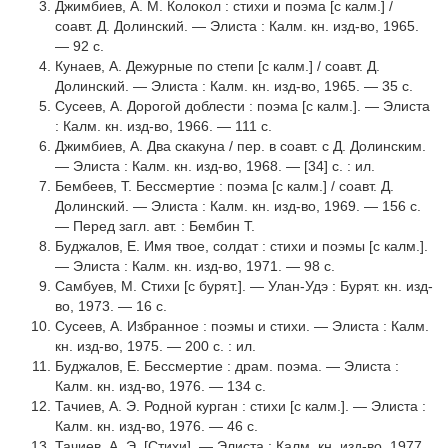
Джимбиев, А. М. Колокол : стихи и поэма [с калм.] /
соавт. Д. Долинский. — Элиста : Калм. кн. изд-во, 1965.
— 92 с.
Кунаев, А. Дежурные по степи [с калм.] / соавт. Д.
Долинский. — Элиста : Калм. кн. изд-во, 1965. — 35 с.
Сусеев, А. Дорогой доблести : поэма [с калм.]. — Элиста
: Калм. кн. изд-во, 1966. — 111 с.
Джимбиев, А. Два скакуна / пер. в соавт. с Д. Долинским.
— Элиста : Калм. кн. изд-во, 1968. — [34] с. : ил.
Бембеев, Т. Бессмертие : поэма [с калм.] / соавт. Д.
Долинский. — Элиста : Калм. кн. изд-во, 1969. — 156 с.
— Перед загл. авт. : Бембин Т.
Буджалов, Е. Имя твое, солдат : стихи и поэмы [с калм.].
— Элиста : Калм. кн. изд-во, 1971. — 98 с.
Самбуев, М. Стихи [с бурят.]. — Улан-Удэ : Бурят. кн. изд-
во, 1973. — 16 с.
Сусеев, А. Избранное : поэмы и стихи. — Элиста : Калм.
кн. изд-во, 1975. — 200 с. : ил.
Буджалов, Е. Бессмертие : драм. поэма. — Элиста :
Калм. кн. изд-во, 1976. — 134 с.
Тачиев, А. Э. Родной курган : стихи [с калм.]. — Элиста :
Калм. кн. изд-во, 1976. — 46 с.
Тачиев, А. Э. [Стихи]. — Элиста : Калм. кн. изд-во, 1977.