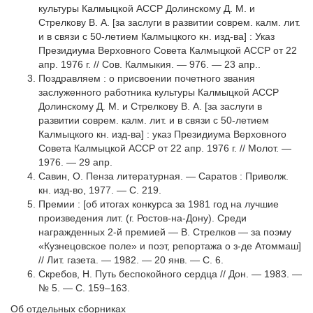
культуры Калмыцкой АССР Долинскому Д. М. и
Стрелкову В. А. [за заслуги в развитии соврем. калм. лит.
и в связи с 50-летием Калмыцкого кн. изд-ва] : Указ
Президиума Верховного Совета Калмыцкой АССР от 22
апр. 1976 г. // Сов. Калмыкия. — 976. — 23 апр..
Поздравляем : о присвоении почетного звания
заслуженного работника культуры Калмыцкой АССР
Долинскому Д. М. и Стрелкову В. А. [за заслуги в
развитии соврем. калм. лит. и в связи с 50-летием
Калмыцкого кн. изд-ва] : указ Президиума Верховного
Совета Калмыцкой АССР от 22 апр. 1976 г. // Молот. —
1976. — 29 апр.
Савин, О. Пенза литературная. — Саратов : Приволж.
кн. изд-во, 1977. — С. 219.
Премии : [об итогах конкурса за 1981 год на лучшие
произведения лит. (г. Ростов-на-Дону). Среди
награжденных 2-й премией — В. Стрелков — за поэму
«Кузнецовское поле» и поэт, репортажа о з-де Атоммаш]
// Лит. газета. — 1982. — 20 янв. — С. 6.
Скребов, Н. Путь беспокойного сердца // Дон. — 1983. —
№ 5. — С. 159–163.
Об отдельных сборниках