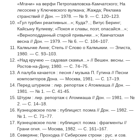
«Мгачи» на верфи Петропавловска-Камчатского; На
лесосеке у Ключевского вулкана; Жажда; Реклама
странствий // Дон. — 1978. — № 9. — С. 120–123.
«Гул турбин реактивных...»; Куда?..; Витус Беринг;
Кайсыну Кулиеву; «Покоя и славы, поэт, опасайся...»;
«Верноподданный старой привычки...»; Камчатская
весна // Дон. — 1979. — № 6. — С. 104–107.
Калмычке Анне; Степь // Слово о Калмыкии. — Элиста,
1980. — С. 93–103.
«Над кручею — садовая скамья...» // Вешен. весны. —
Ростов-на-Дону, 1980. — С. 74–75.
А палуба качается : песня / музыка П. Гутина // Песни
композиторов Дона. — Москва, 1981. — С. 17–19.
Перед штурмом : лир. репортаж с Атоммаша // Дон. —
1981. — № 1. — С. 41-45.
Штурм : лир. репортаж с Атоммаша // Дон. — 1981. — №
2. — С. 14–18.
Кузнецовское поле : публицист. поэма // Дон. — 1982. —
№ 1. — С. 71–77.
Кузнецовское поле : публицист. поэма : фрагменты //
Грани огня. — Москва, 1982. — С. 161–167.
Северяне; Проходка // Сибирские строки : рус. и сов.