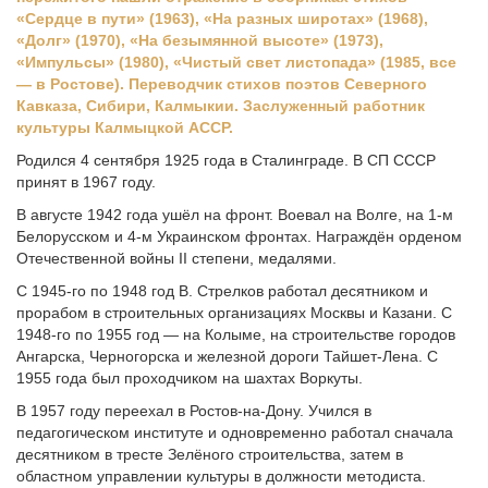
«Сердце в пути» (1963), «На разных широтах» (1968),
«Долг» (1970), «На безымянной высоте» (1973),
«Импульсы» (1980), «Чистый свет листопада» (1985, все
—
в Ростове). Переводчик стихов поэтов Северного
Кавказа, Сибири, Калмыкии. Заслуженный работник
культуры Калмыцкой АССР.
Родился 4 сентября 1925 года в Сталинграде. В СП СССР
принят в 1967 году.
В августе 1942 года ушёл на фронт. Воевал на Волге, на 1-м
Белорусском и 4-м Украинском фронтах. Награждён орденом
Отечественной войны II степени, медалями.
С 1945-го по 1948 год В. Стрелков работал десятником и
прорабом в строительных организациях Москвы и Казани. С
1948-го по 1955 год — на Колыме, на строительстве городов
Ангарска, Черногорска и железной дороги Тайшет-Лена. С
1955 года был проходчиком на шахтах Воркуты.
В 1957 году переехал в Ростов-на-Дону. Учился в
педагогическом институте и одновременно работал сначала
десятником в тресте Зелёного строительства, затем в
областном управлении культуры в должности методиста.