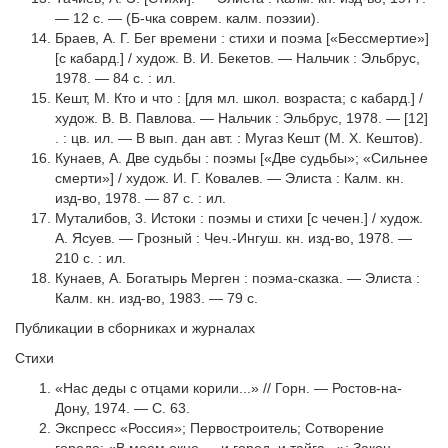
— 12 с. — (Б-чка соврем. калм. поэзии).
Браев, А. Г. Бег времени : стихи и поэма [«Бессмертие»]
[с кабард.] / худож. В. И. Бекетов. — Нальчик : Эльбрус,
1978. — 84 с. : ил.
Кешт, М. Кто и что : [для мл. школ. возраста; с кабард.] /
худож. В. В. Павлова. — Нальчик : Эльбрус, 1978. — [12]
. : цв. ил. — В вып. дан авт. : Мугаз Кешт (М. X. Кештов).
Кунаев, А. Две судьбы : поэмы [«Две судьбы»; «Сильнее
смерти»] / худож. И. Г. Ковалев. — Элиста : Калм. кн.
изд-во, 1978. — 87 с. : ил.
Муталибов, 3. Истоки : поэмы и стихи [с чечен.] / худож.
А. Ясуев. — Грозный : Чеч.-Ингуш. кн. изд-во, 1978. —
210 с. : ил.
Кунаев, А. Богатырь Мерген : поэма-сказка. — Элиста :
Калм. кн. изд-во, 1983. — 79 с.
Публикации в сборниках и журналах
Стихи
«Нас деды с отцами корили...» // Горн. — Ростов-на-
Дону, 1974. — С. 63.
Экспресс «Россия»; Первостроитель; Сотворение