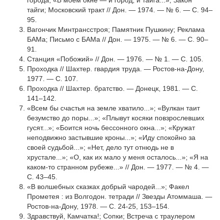
города; «В моем окне — и город, и тайга...»; Закон
тайги; Московский тракт // Дон. — 1974. — № 6. — С. 94–
95.
Вагончик Минтрансстроя; Памятник Пушкину; Реклама
БАМа; Письмо с БАМа // Дон. — 1975. — № 6. — С. 90–
91.
Станция «Побожий» // Дон. — 1976. — № 1. — С. 105.
Проходка // Шахтер. гвардия труда. — Ростов-на-Дону,
1977. — С. 107.
Проходка // Шахтер. братство. — Донецк, 1981. — С.
141–142.
«Всем бы счастья на земле хватило...»; «Вулкан таит
безумство до поры...»; «Плывут косяки повзрослевших
гусят...»; «Боится ночь бессонного окна...»; «Кружат
неподвижно застывшие кроны...»; «Иду спокойно за
своей судьбой...»; «Нет, дело тут отнюдь не в
хрустале...»; «О, как их мало у меня осталось...»; «Я на
каком-то странном рубеже...» // Дон. — 1977. — № 4. —
С. 43–45.
«В волшебных сказках добрый чародей...»; Факел
Прометея : из Волгодон. тетради // Звезды Атоммаша. —
Ростов-на-Дону, 1978. — С. 24-25, 153–154.
Здравствуй, Камчатка!; Сопки; Встреча с траулером