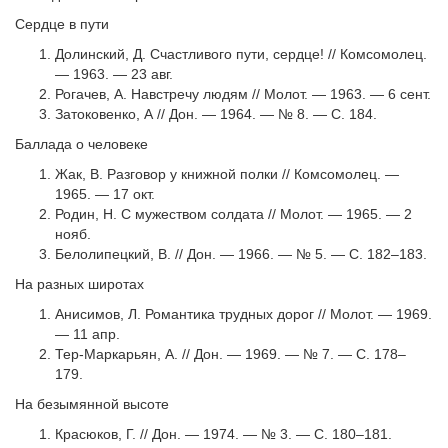
Сердце в пути
Долинский, Д. Счастливого пути, сердце! // Комсомолец.
— 1963. — 23 авг.
Рогачев, А. Навстречу людям // Молот. — 1963. — 6 сент.
Затоковенко, А // Дон. — 1964. — № 8. — С. 184.
Баллада о человеке
Жак, В. Разговор у книжной полки // Комсомолец. —
1965. — 17 окт.
Родин, Н. С мужеством солдата // Молот. — 1965. — 2
нояб.
Белолипецкий, В. // Дон. — 1966. — № 5. — С. 182–183.
На разных широтах
Анисимов, Л. Романтика трудных дорог // Молот. — 1969.
— 11 апр.
Тер-Маркарьян, А. // Дон. — 1969. — № 7. — С. 178–
179.
На безымянной высоте
Красюков, Г. // Дон. — 1974. — № 3. — С. 180–181.