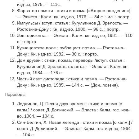
изд-во, 1975. — 111с.
Фарватер памяти : стихи и поэма [«Второе рождение»].
— Элиста : Калм. кн. изд-во, 1976 .— 84 с. : ил. : портр.
Импульсы / вступ. статья : Кугультинов Д. Зрелость. —
Ростов-на-Дону : Кн. изд-во, 1980. — 96 с. : портр.
Зов горизонта. — Элиста : Калм. кн. изд-во, 1981. — 110
с. : портр.
Кузнецовское поле : публицист. поэма. — Ростов-на-
Дону : Кн. изд-во, 1982. — 30 с. : портр.
Дом друзей : стихи, поэма, переводы /вступ. статья :
Кугультинов Д. Зрелость таланта. — Элиста : Калм. кн.
изд-во, 1984. — 176 с.
Чистый свет листопада : стихи и поэма. — Ростов-на-
Дону : Кн. изд-во, 1985. — 144 с. — (Дон. поэзия).
Переводы
Леджинов, Ц. Песня двух времен : стихи и поэма [с
калм.] / соавт. Д. Долинский. — Элиста : Калм. гос. изд-
во, 1964. — 104 с.
Сян-Белгин, X. Новая легенда : стихи и поэма [с калм.] /
соавт. Д. Долинский. — Элиста : Калм. гос. изд-во, 1964.
— 104 с.