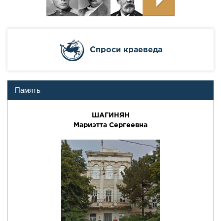
Cпроси краеведа
Память
ШАГИНЯН
Мариэтта Сергеевна