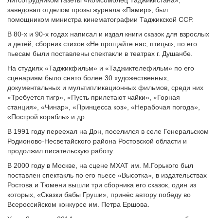
литсотрудником газеты «Комсомолец Таджикистана»,
заведовал отделом прозы журнала «Памир», был
помощником министра кинематографии Таджикской ССР.
В 80-х и 90-х годах написал и издал книги сказок для взрослых
и детей, сборник стихов «Не прощайте нас, птицы», по его
пьесам были поставлены спектакли в театрах г. Душанбе.
На студиях «Таджикфильм» и «Таджиктелефильм» по его
сценариям было снято более 30 художественных,
документальных и мультипликационных фильмов, среди них
«Требуется тигр», «Пусть прилетают чайки», «Горная
станция», «Чинар», «Принцесса коз», «Нерабочая погода»,
«Построй корабль» и др.
В 1991 году переехал на Дон, поселился в селе Генеральском
Родионово-Несветайского района Ростовской области и
продолжил писательскую работу.
В 2000 году в Москве, на сцене МХАТ им. М.Горького был
поставлен спектакль по его пьесе «Высотка», в издательствах
Ростова и Тюмени вышли три сборника его сказок, один из
которых, «Сказки бабы Груши», принёс автору победу во
Всероссийском конкурсе им. Петра Ершова.