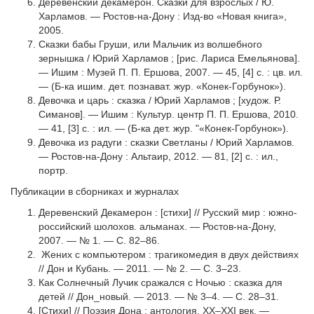
Деревенский декамерон. Сказки для взрослых / Ю.
Харламов. — Ростов-на-Дону : Изд-во «Новая книга»,
2005.
Сказки бабы Груши, или Мальчик из волшебного
зернышка / Юрий Харламов ; [рис. Лариса Емельянова].
— Ишим : Музей П. П. Ершова, 2007. — 45, [4] с. : цв. ил.
— (Б-ка ишим. дет. познават. жур. «Конек-Горбунок»).
Девочка и царь : сказка / Юрий Харламов ; [худож. Р.
Симанов]. — Ишим : Культур. центр П. П. Ершова, 2010.
— 41, [3] с. : ил. — (Б-ка дет. жур. "«Конек-Горбунок»).
Девочка из радуги : сказки Светланы / Юрий Харламов.
— Ростов-на-Дону : Альтаир, 2012. — 81, [2] с. : ил.,
портр.
Публикации в сборниках и журналах
Деревенский Декамерон : [стихи] // Русский мир : южно-
российский шолохов. альманах. — Ростов-на-Дону,
2007. — № 1. — С. 82–86.
Жених с компьютером : трагикомедия в двух действиях
// Дон и Кубань. — 2011. — № 2. — С. 3–23.
Как Солнечный Лучик сражался с Ночью : сказка для
детей // Дон_новый. — 2013. — № 3–4. — С. 28–31.
[Стихи] // Поэзия Дона : антология. XX–XXI век. —