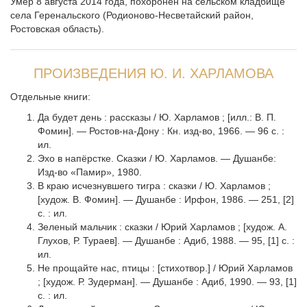
Умер 8 августа 2014 года, похоронен на сельском кладбище
села Геренальского (Родионово-Несветайский район,
Ростовская область).
ПРОИЗВЕДЕНИЯ Ю. И. ХАРЛАМОВА
Отдельные книги:
Да будет день : рассказы / Ю. Харламов ; [илл.: В. П.
Фомин]. — Ростов-на-Дону : Кн. изд-во, 1966. — 96 с. :
ил.
Эхо в напёрстке. Сказки / Ю. Харламов. — Душанбе:
Изд-во «Памир», 1980.
В краю исчезнувшего тигра : сказки / Ю. Харламов ;
[худож. В. Фомин]. — Душанбе : Ирфон, 1986. — 251, [2]
с. : ил.
Зеленый мальчик : сказки / Юрий Харламов ; [худож. А.
Глухов, Р. Тураев]. — Душанбе : Адиб, 1988. — 95, [1] c. :
ил.
Не прощайте нас, птицы : [стихотвор.] / Юрий Харламов
; [худож. Р. Зудерман]. — Душанбе : Адиб, 1990. — 93, [1]
с. : ил.