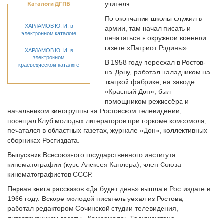
учителя.
Каталоги ДГПБ
По окончании школы служил в
ХАРЛАМОВ Ю. И. в
армии, там начал писать и
электронном каталоге
печататься в окружной военной
газете «Патриот Родины».
ХАРЛАМОВ Ю. И. в
электронном
В 1958 году переехал в Ростов-
краеведческом каталоге
на-Дону, работал наладчиком на
ткацкой фабрике, на заводе
«Красный Дон», был
помощником режиссёра и
начальником киногруппы на Ростовском телевидении,
посещал Клуб молодых литераторов при горкоме комсомола,
печатался в областных газетах, журнале «Дон», коллективных
сборниках Ростиздата.
Выпускник Всесоюзного государственного института
кинематографии (курс Алексея Каплера), член Союза
кинематографистов СССР.
Первая книга рассказов «Да будет день» вышла в Ростиздате в
1966 году. Вскоре молодой писатель уехал из Ростова,
работал редактором Сочинской студии телевидения,