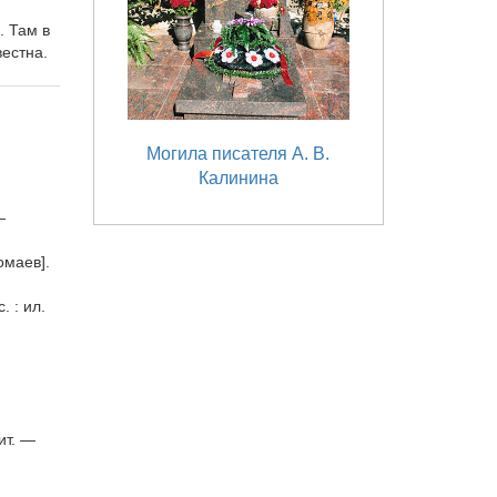
. Там в
естна.
Могила писателя А. В.
Калинина
—
омаев].
. : ил.
ит. —