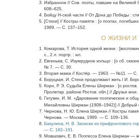
Избранное // Сов. поэты, павшие на Великой 
608–625.
Бойцу Н-ской части // От Дона до Победы : сти
[Стихи] // Костры памяти : [о поэтах, погибш
1989. — C. 137–152.
О ЖИЗНИ И 
Комарова, Т. История одной жизни : [воспоми
с., 2 л. портр. : ил.
Евгеньев, С. Изумрудное кольцо : [о сб. сказо
№ 7. — С. 30.
Вторая мама // Костёр. — 1963. — №11. — С.
Боруцкая, И. Стихи продолжают жить / И. Бор
Корн, Р. Э. Судьба Елены Ширман : [о ростов
Пролетар. районе Ростов. обл.] // Друзья мои.
Гегузин, И. М.
Дарование поэтическое и общ
«
Михайловны Ширман (1908–1942)] // Добрый с
Чернова, Н. Ю. Елена Ширман // Костры памят
Чернова. — Москва, 1989. — C. 109–136.
Бакулина, Н. В. Записки из прифронтового гор
— С. 182–191.
Мовшович, Е. В. Поэтесса Елена Ширман — же