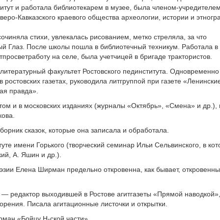
итут и работала библиотекарем в музее, была членом-учредителем
еро-Кавказского краевого общества археологии, истории и этногр
сочиняла стихи, увлекалась рисованием, метко стреляла, за что
й Глаз. После школы пошла в библиотечный техникум. Работала в
ьтпросветработу на селе, была учетчицей в бригаде трактористов.
 литературный факультет Ростовского пединститута. Одновременно
в ростовских газетах, руководила литгруппой при газете «Ленински
ая правда».
отом и в московских изданиях (журналы «Октябрь», «Смена» и др.),
ова.
орник сказок, которые она записала и обработала.
туте имени Горького (творческий семинар Ильи Сельвинского, в ко
ий, А. Яшин и др.).
оэзии Елена Ширман предельно откровенна, как бывает, откровенны
— редактор выходившей в Ростове агитгазеты «Прямой наводкой»,
орения. Писала агитационные листочки и открытки.
рман «Бойцу Н-ской части».