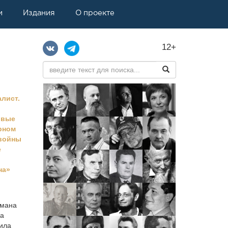
и
Издания
О проекте
12+
алист.
рвые
рном
 войны
е
на»
рмана
на
ила