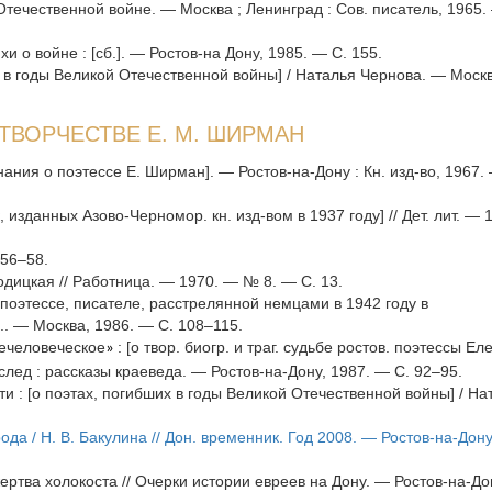
Отечественной войне. — Москва ; Ленинград : Сов. писатель, 1965.
хи о войне : [сб.]. — Ростов-на Дону, 1985. — С. 155.
их в годы Великой Отечественной войны] / Наталья Чернова. — Моск
ТВОРЧЕСТВЕ Е. М. ШИРМАН
нания о поэтессе Е. Ширман]. — Ростов-на-Дону : Кн. изд-во, 1967.
к, изданных Азово-Черномор. кн. изд-вом в 1937 году] // Дет. лит. —
 56–58.
одицкая // Работница. — 1970. — № 8. — С. 13.
. поэтессе, писателе, расстрелянной немцами в 1942 году в
... — Москва, 1986. — С. 108–115.
ечеловеческое
: [о твор. биогр. и траг. судьбе ростов. поэтессы Ел
»
лед : рассказы краеведа. — Ростов-на-Дону, 1987. — С. 92–95.
и : [о поэтах, погибших в годы Великой Отечественной войны] / На
ода / Н. В. Бакулина // Дон. временник. Год 2008. — Ростов-на-Дону
ртва холокоста // Очерки истории евреев на Дону. — Ростов-на-До