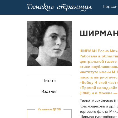
Персон
ШИРМАН 
ШИРМАН Елена Михайл
Работала в областн
центральной газете
стихи опубликованы
институте имени М.
писала патриотичес
Цитаты
«Бойцу Н-ской част
«Прямой наводкой» 
Издания
(1968) и в Москве —
Елена Михайловна Ши
Краснощекова и др.) 
Каталоги ДГПБ
торгового флота Мих
Ширман (урождённая 