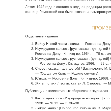
Летом 1942 года в составе выездной редакции рост
станице Ремонтной она была схвачена гитлеровцам
ПРОИЗВ
Отдельные издания
Бойцу Н-ской части : стихи. — Ростов-на-Дону 
Изумрудное кольцо : [рус. сказки : для детей 
Ростов-на-Дону : Кн. изд-во, 1964. — 79 с. : ил
Изумрудное кольцо : рус. сказки : [для детей]
— Ростов-на-Дону : Кн. изд-во, 1966. — 83 с., 4
Слово : сказка : [для детей] / Васильченко М. 
— (Солдатом быть — Родине служить).
[Стихи. — Ростов-на-Дону : Кн. изд-во, 1968]. 
Жить! : стихи / [вступ. статья Л. Озерова]. — 
Публикации в коллективных сборниках и журналах
Как создавалось «Изумрудное кольцо» : [о сб. 
1938. — № 12. — С. 36–38.
Любую книгу : [Об обл. гос. биб-ке им. К. Мар