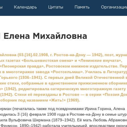
ы
Календарь
Цитаты
Память
Организаци
Елена Михайловна
овна (03.[16].02.1908, г. Ростов-на-Дону — 1942), поэт, журн
ых газетах «Большевистская смена» и «Ленинские внучата»,
 «Пионерская правда», Ростовском книжном издательстве. Пе
 в многотиражке завода «Ростсельмаш». Училась в Литерату
 Горького (1936–1941). С первых дней Великой Отечественной
кие стихи, собранные в единственном прижизненном сборник
и» (1942), редактировала сатирическую многотиражную газету
(1942). Стихи её переизданы в Ростове — в серии «Поэзия До
 сборник под названием «Жить!» (1969).
рман (печаталась также под псевдонимами Ирина Горина, Алена
родилась 3 (16) февраля 1908 года в Ростове-на-Дону в семье шту
аила Вульфовича Ширмана (1879–1942). Её мать Любовь Абрамов
Фрумсон, 1890–1942) работала учительницей, впоследствии оконч