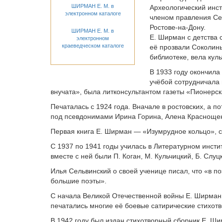
ШИРМАН Е. М. в
Археологический инст
электронном каталоге
членом правления Сев
Ростове-на-Дону.
ШИРМАН Е. М. в
Е. Ширман с детства 
электронном
краеведческом каталоге
её прозвали Соколины
библиотеке, вела кул
В 1933 году окончила
учёбой сотрудничала 
внучата», была литконсультантом газеты «Пионерск
Печаталась с 1924 года. Вначале в ростовских, а п
под псевдонимами Ирина Горина, Алена Краснощек
Первая книга Е. Ширман — «Изумрудное кольцо», сб
С 1937 по 1941 годы училась в Литературном инсти
вместе с ней были П. Коган, М. Кульчицкий, Б. Слуцк
Илья Сельвинский о своей ученице писал, что «в п
большие поэты».
С начала Великой Отечественной войны Е. Ширман 
печатались многие её боевые сатирические стихотв
В 1942 году был издан стихотворный сборник Е. Ши