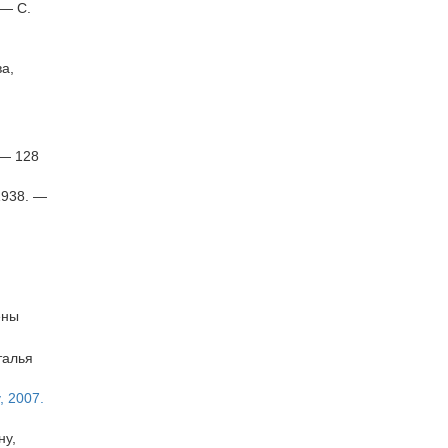
 — С.
ва,
 — 128
 1938. —
ены
талья
, 2007.
ну,