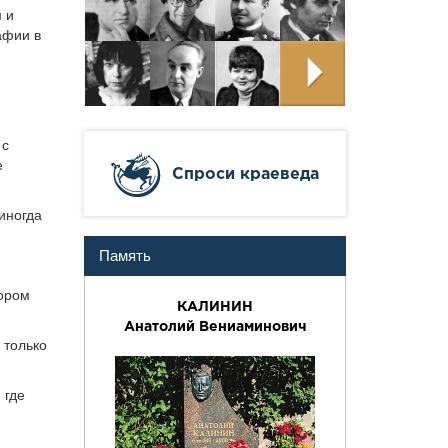
 и
афии в
 с
е
Cпроси краеведа
 иногда
Память
тором
КАЛИНИН
Анатолий Вениаминович
 только
 где