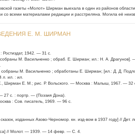
овской газеты «Молот» Ширман выехала в один из районов области
и со всеми материалами редакции и расстреляна. Могила её неизв
ЕДЕНИЯ Е. М. ШИРМАН
: Ростиздат, 1942. — 31 с.
/ собраны М. Васильченко ; обраб. Е. Ширман; ил.: Н. А. Драгунов]. 
.
 / собраны М. Васильченко ; обработаны Е. Ширман; [ил.: Д. Д. Подл
 л. ил. : ил.
Е., Ширман Е. М.; рис. Р. Вольского. — Москва : Малыш, 1967. — 32 с
— 27 с. : портр. — (Поэзия Дона).
Москва : Сов. писатель, 1969. — 96 с.
сказок, изданных Азово-Черномор. кн. изд-вом в 1937 году] // Дет. л
кса] // Молот. — 1939. — 14 февр. — С. 4.