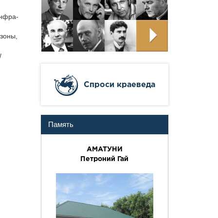
Инфра-
езоны,
/
Cпроси краеведа
Память
АМАТУНИ
Петроний Гай