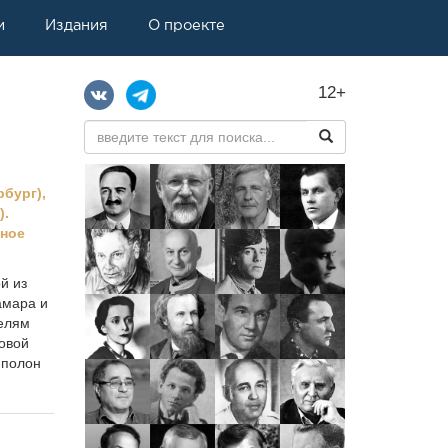
и
Издания
О проекте
12+
рбург),
).
ьное
й из
амара и
телям
товой
 полон