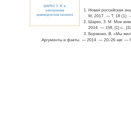
ШАРКО З. М. в
Новая российская энц
электронном
краеведческом каталоге
М, 2017. — Т. 18 (1).
Шарко, З. М. Мои анк
2014. — 158, [1] с., [32
Борзенко, В. «Мы жил
Аргументы и факты. — 2014. — 20–26 авг. — 