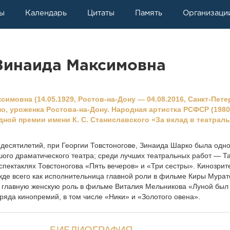
ы
Календарь
Цитаты
Память
Организаци
инаида Максимовна
мовна (14.05.1929, Ростов-на-Дону — 04.08.2016, Санкт-Пете
но, уроженка Ростова-на-Дону. Народная артистка РСФСР (1980
ной премии имени К. С. Станиславского «За вклад в театрал
 десятилетий, при Георгии Товстоногове, Зинаида Шарко была одно
ого драматического театра; среди лучших театральных работ — Т
спектаклях Товстоногова «Пять вечеров» и «Три сестры». Кинозри
жде всего как исполнительница главной роли в фильме Киры Мура
а главную женскую роль в фильме Виталия Мельникова «Луной был
ряда кинопремий, в том числе «Ники» и «Золотого овена».