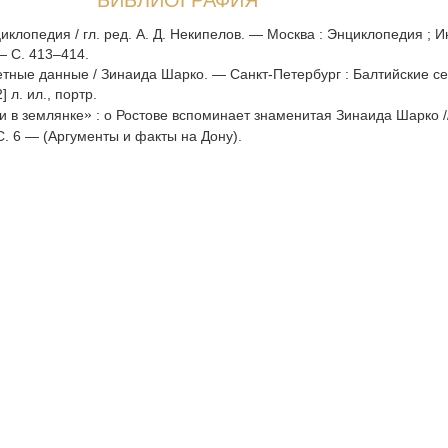
БИБЛИОГРАФИЯ
иклопедия / гл. ред. А. Д. Некипелов. — Москва : Энциклопедия ; 
 — С. 413–414.
етные данные / Зинаида Шарко. — Санкт-Петербург : Балтийские с
] л. ил., портр.
»
и в землянке
: о Ростове вспоминает знаменитая Зинаида Шарко /
С. 6 — (Аргументы и факты на Дону).