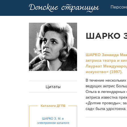
Персон
ШАРКО З
ШАРКО Зинаида Макси
актриса театра и ки
Лауреат Международ
искусство» (1997).
В течение нескольких
ведущих актрис Больш
Цитаты
Ольга в легендарных 
актриса известна пре
«Долгие проводы»; з
Каталоги ДГПБ
сад» была удостоена 
ШАРКО З. М. в
электронном каталоге