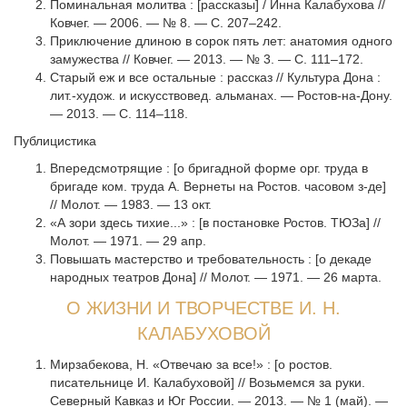
Поминальная молитва : [рассказы] / Инна Калабухова //
Ковчег. — 2006. — № 8. — С. 207–242.
Приключение длиною в сорок пять лет: анатомия одного
замужества // Ковчег. — 2013. — № 3. — С. 111–172.
Старый еж и все остальные : рассказ // Культура Дона :
лит.-худож. и искусствовед. альманах. — Ростов-на-Дону.
— 2013. — С. 114–118.
Публицистика
Впередсмотрящие : [о бригадной форме орг. труда в
бригаде ком. труда А. Вернеты на Ростов. часовом з-де]
// Молот. — 1983. — 13 окт.
«А зори здесь тихие...» : [в постановке Ростов. ТЮЗа] //
Молот. — 1971. — 29 апр.
Повышать мастерство и требовательность : [о декаде
народных театров Дона] // Молот. — 1971. — 26 марта.
О ЖИЗНИ И ТВОРЧЕСТВЕ И. Н.
КАЛАБУХОВОЙ
Мирзабекова, Н. «Отвечаю за все!» : [о ростов.
писательнице И. Калабуховой] // Возьмемся за руки.
Северный Кавказ и Юг России. — 2013. — № 1 (май). —