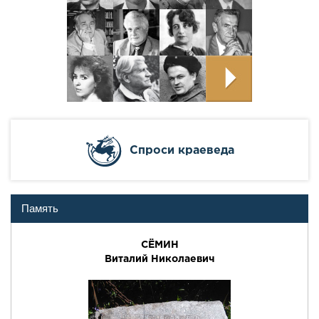
Cпроси краеведа
Память
СЁМИН
Виталий Николаевич