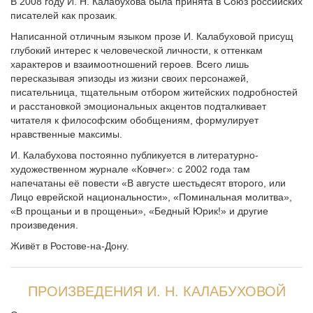
В 2008 году И. Н. Калабухова была принята в Союз российских
писателей как прозаик.
Написанной отличным языком прозе И. Калабуховой присущ
глубокий интерес к человеческой личности, к оттенкам
характеров и взаимоотношений героев. Всего лишь
пересказывая эпизоды из жизни своих персонажей,
писательница, тщательным отбором житейских подробностей
и расстановкой эмоциональных акцентов подталкивает
читателя к философским обобщениям, формулирует
нравственные максимы.
И. Калабухова постоянно публикуется в литературно-
художественном журнале «Ковчег»: с 2002 года там
напечатаны её повести «В августе шестьдесят второго, или
Лицо еврейской национальности», «Поминальная молитва»,
«В прощаньи и в прощеньи», «Бедный Юрик!» и другие
произведения.
Живёт в Ростове-на-Дону.
ПРОИЗВЕДЕНИЯ И. Н. КАЛАБУХОВОЙ