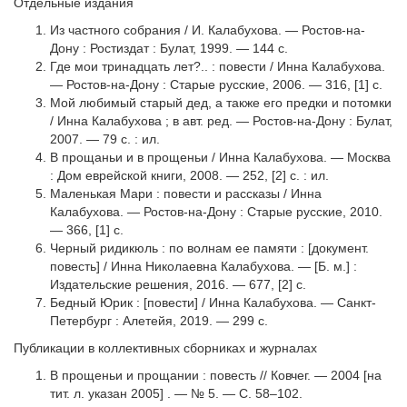
Отдельные издания
Из частного собрания / И. Калабухова. — Ростов-на-
Дону : Ростиздат : Булат, 1999. — 144 с.
Где мои тринадцать лет?.. : повести / Инна Калабухова.
— Ростов-на-Дону : Старые русские, 2006. — 316, [1] с.
Мой любимый старый дед, а также его предки и потомки
/ Инна Калабухова ; в авт. ред. — Ростов-на-Дону : Булат,
2007. — 79 с. : ил.
В прощаньи и в прощеньи / Инна Калабухова. — Москва
: Дом еврейской книги, 2008. — 252, [2] с. : ил.
Маленькая Мари : повести и рассказы / Инна
Калабухова. — Ростов-на-Дону : Старые русские, 2010.
— 366, [1] с.
Черный ридикюль : по волнам ее памяти : [документ.
повесть] / Инна Николаевна Калабухова. — [Б. м.] :
Издательские решения, 2016. — 677, [2] с.
Бедный Юрик : [повести] / Инна Калабухова. — Санкт-
Петербург : Алетейя, 2019. — 299 с.
Публикации в коллективных сборниках и журналах
В прощеньи и прощании : повесть // Ковчег. — 2004 [на
тит. л. указан 2005] . — № 5. — С. 58–102.