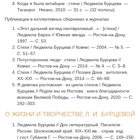
Когда я была китайцем : стихи / Людмила Бурцева. —
Таганрог : Нюанс, 2010. — 31 с. — (32 полосы).
Публикации в коллективных сборниках и журналах
«Этот дальний взгляд неотвратимый...» : [стихи] /
Людмила Барон // Южная звезда. — Ростов-на-Дону,
1997. — С. 53.
Стихи / Людмила Бурцева // Ковчег. — 2004. — № 5. —
С. 51–57.
Потусторонние люди : стихи / Людмила Бурцева //
Ковчег. — Ростов-на-Дону. — 2014. — № 4. — С. 5–8.
Стихи / Людмила Бурцева // Поэзия Дона : антология,
XX–XXI. — Ростов-на-Дону, 2014 — С. 66–68.
Я девочка ростовская : из цикла стихов / Людмила
Бурцева // Родом мы из Ростова : книга благодарности
воинам Великой Победы. — Ростов-на-Дону, 2020. — С.
292–303.
О ЖИЗНИ И ТВОРЧЕСТВЕ Л. И. БУРЦЕВОЙ
Людмила Бурцева // Дон литературный. Писатели
России. Шолоховский край. XIX–XXI вв. : справ. изд.
/ сост. Губанов Г. — Ростов-на-Дону, 2006. — С. 149–150.