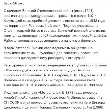
было 56 лет.
С началом Великой Отечественной войны (июнь 1941)
призван в действующую армию, сражался в рядах 110-й
Калмыцкой кавалерийской дивизии с июня по июль 1942 года
на территории Ростовской области. Позднее участвовал в
Сталинградской битве в составе Волжской военной флотилии,
капитан административной (авиационно-технической) службы.
Работал военным корреспондентом на южных фронтах.
В годы оттепели Липкин стал поднимать общественно-
политические темы, неудобные для советской власти, что
привело к диссидентскому развороту в его судьбе.
Поэт хранил у себя копию запрещённого к публикации романа
«Жизнь и судьба» своего ближайшего друга Василия
Гроссмана. С помощью А. Д. Сахарова, Б. Ш. Окуджавы и В. Н.
Войновича в середине 1970-х годов копия романа была
вывезена из СССР и опубликована в Швейцарии в 1980 году.
Участник альманаха «Метрополь». В 1979 году, вместе с
женой Инной Лиснянской и Василием Аксёновым, вышел из
СП СССР в знак протеста против исключения из него Виктора
Ерофеева и Евгения Попова. С началом перестройки (1986)