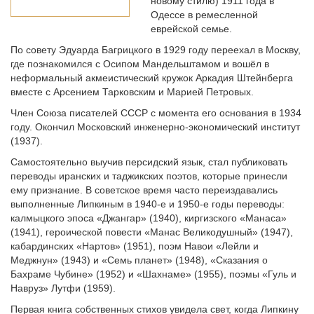
новому стилю) 1911 года в
Одессе в ремесленной
еврейской семье.
По совету Эдуарда Багрицкого в 1929 году переехал в Москву,
где познакомился с Осипом Мандельштамом и вошёл в
неформальный акмеистический кружок Аркадия Штейнберга
вместе с Арсением Тарковским и Марией Петровых.
Член Союза писателей СССР с момента его основания в 1934
году. Окончил Московский инженерно-экономический институт
(1937).
Самостоятельно выучив персидский язык, стал публиковать
переводы иранских и таджикских поэтов, которые принесли
ему признание. В советское время часто переиздавались
выполненные Липкиным в 1940-е и 1950-е годы переводы:
калмыцкого эпоса «Джангар» (1940), киргизского «Манаса»
(1941), героической повести «Манас Великодушный» (1947),
кабардинских «Нартов» (1951), поэм Навои «Лейли и
Меджнун» (1943) и «Семь планет» (1948), «Сказания о
Бахраме Чубине» (1952) и «Шахнаме» (1955), поэмы «Гуль и
Навруз» Лутфи (1959).
Первая книга собственных стихов увидела свет, когда Липкину