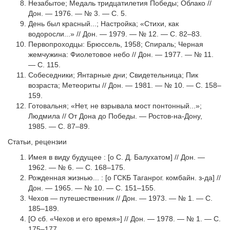
Незабытое; Медаль тридцатилетия Победы; Облако //
Дон. — 1976. — № 3. — С. 5.
День был красный...; Настройка; «Стихи, как
водоросли...» // Дон. — 1979. — № 12. — С. 82–83.
Первопроходцы: Брюссель, 1958; Спираль; Черная
жемчужина: Фиолетовое небо // Дон. — 1977. — № 11.
— С. 115.
Собеседники; Янтарные дни; Свидетельница; Пик
возраста; Метеориты // Дон. — 1981. — № 10. — С. 158–
159.
Готовальня; «Нет, не взрывала мост понтонный...»;
Людмила // От Дона до Победы. — Ростов-на-Дону,
1985. — С. 87–89.
Статьи, рецензии
Имея в виду будущее : [о С. Д. Балухатом] // Дон. —
1962. — № 6. — С. 168–175.
Рожденная жизнью... : [о ГСКБ Таганрог. комбайн. з-да] //
Дон. — 1965. — № 10. — С. 151–155.
Чехов — путешественник // Дон. — 1973. — № 1. — С.
185–189.
[О сб. «Чехов и его время»] // Дон. — 1978. — № 1. — С.
175–177.