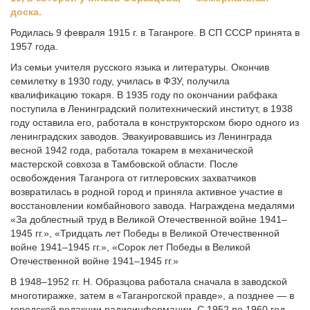
доска.
Родилась 9 февраля 1915 г. в Таганроге. В СП СССР принята в
1957 года.
Из семьи учителя русского языка и литературы. Окончив
семилетку в 1930 году, училась в ФЗУ, получила
квалификацию токаря. В 1935 году по окончании рабфака
поступила в Ленинградский политехнический институт, в 1938
году оставила его, работала в конструкторском бюро одного из
ленинградских заводов. Эвакуировавшись из Ленинграда
весной 1942 года, работала токарем в механической
мастерской совхоза в Тамбовской области. После
освобождения Таганрога от гитлеровских захватчиков
возвратилась в родной город и приняла активное участие в
восстановлении комбайнового завода. Награждена медалями
«За доблестный труд в Великой Отечественной войне 1941–
1945 гг.», «Тридцать лет Победы в Великой Отечественной
войне 1941–1945 гг.», «Сорок лет Победы в Великой
Отечественной войне 1941–1945 гг.»
В 1948–1952 гг. Н. Образцова работала сначала в заводской
многотиражке, затем в «Таганрогской правде», а позднее — в
городской редакции радиоинформации. С 1952 по 1960 год —