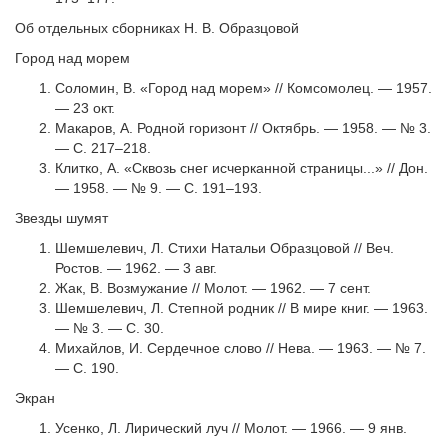
Об отдельных сборниках Н. В. Образцовой
Город над морем
Соломин, В. «Город над морем» // Комсомолец. — 1957.
— 23 окт.
Макаров, А. Родной горизонт // Октябрь. — 1958. — № 3.
— С. 217–218.
Клитко, А. «Сквозь снег исчерканной страницы...» // Дон.
— 1958. — № 9. — С. 191–193.
Звезды шумят
Шемшелевич, Л. Стихи Натальи Образцовой // Веч.
Ростов. — 1962. — 3 авг.
Жак, В. Возмужание // Молот. — 1962. — 7 сент.
Шемшелевич, Л. Степной родник // В мире книг. — 1963.
— № 3. — С. 30.
Михайлов, И. Сердечное слово // Нева. — 1963. — № 7.
— С. 190.
Экран
Усенко, Л. Лирический луч // Молот. — 1966. — 9 янв.