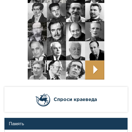
Cпроси краеведа
Память