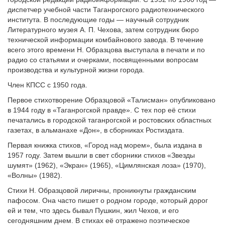
диспетчер учебной части Таганрогского радиотехнического
института. В последующие годы — научный сотрудник
Литературного музея А. П. Чехова, затем сотрудник бюро
технической информации комбайнового завода. В течение
всего этого времени Н. Образцова выступала в печати и по
радио со статьями и очерками, посвященными вопросам
производства и культурной жизни города.
Член КПСС с 1950 года.
Первое стихотворение Образцовой «Талисман» опубликовано
в 1944 году в «Таганрогской правде». С тех пор её стихи
печатались в городской таганрогской и ростовских областных
газетах, в альманахе «Дон», в сборниках Ростиздата.
Первая книжка стихов, «Город над морем», была издана в
1957 году. Затем вышли в свет сборники стихов «Звезды
шумят» (1962), «Экран» (1965), «Цимлянская лоза» (1970),
«Волны» (1982).
Стихи Н. Образцовой лиричны, проникнуты гражданским
пафосом. Она часто пишет о родном городе, который дорог
ей и тем, что здесь бывал Пушкин, жил Чехов, и его
сегодняшним днем. В стихах её отражено поэтическое