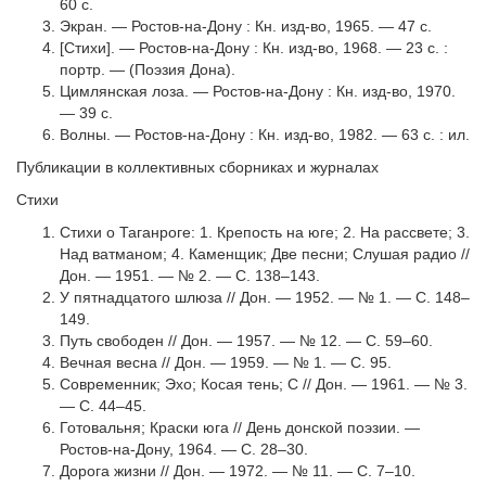
60 с.
Экран. — Ростов-на-Дону : Кн. изд-во, 1965. — 47 с.
[Стихи]. — Ростов-на-Дону : Кн. изд-во, 1968. — 23 с. :
портр. — (Поэзия Дона).
Цимлянская лоза. — Ростов-на-Дону : Кн. изд-во, 1970.
— 39 с.
Волны. — Ростов-на-Дону : Кн. изд-во, 1982. — 63 с. : ил.
Публикации в коллективных сборниках и журналах
Стихи
Стихи о Таганроге: 1. Крепость на юге; 2. На рассвете; 3.
Над ватманом; 4. Каменщик; Две песни; Слушая радио //
Дон. — 1951. — № 2. — С. 138–143.
У пятнадцатого шлюза // Дон. — 1952. — № 1. — С. 148–
149.
Путь свободен // Дон. — 1957. — № 12. — С. 59–60.
Вечная весна // Дон. — 1959. — № 1. — С. 95.
Современник; Эхо; Косая тень; С // Дон. — 1961. — № 3.
— С. 44–45.
Готовальня; Краски юга // День донской поэзии. —
Ростов-на-Дону, 1964. — С. 28–30.
Дорога жизни // Дон. — 1972. — № 11. — С. 7–10.