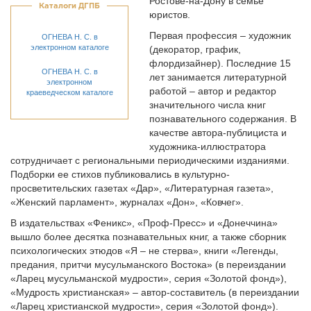
Ростове-на-Дону в семье
Каталоги ДГПБ
юристов.
Первая профессия – художник
ОГНЕВА Н. С. в
электронном каталоге
(декоратор, график,
флордизайнер). Последние 15
ОГНЕВА Н. С. в
лет занимается литературной
электронном
работой – автор и редактор
краеведческом каталоге
значительного числа книг
познавательного содержания. В
качестве автора-публициста и
художника-иллюстратора
сотрудничает с региональными периодическими изданиями.
Подборки ее стихов публиковались в культурно-
просветительских газетах «Дар», «Литературная газета»,
«Женский парламент», журналах «Дон», «Ковчег».
В издательствах «Феникс», «Проф-Пресс» и «Донеччина»
вышло более десятка познавательных книг, а также сборник
психологических этюдов «Я – не стерва», книги «Легенды,
предания, притчи мусульманского Востока» (в переиздании
«Ларец мусульманской мудрости», серия «Золотой фонд»),
«Мудрость христианская» – автор-составитель (в переиздании
«Ларец христианской мудрости», серия «Золотой фонд»).