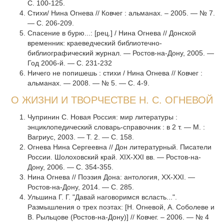
С. 100-125.
Стихи/ Нина Огнева // Ковчег : альманах. – 2005. — № 7.
— С. 206-209.
Спасение в бурю...: [рец.] / Нина Огнева // Донской
временник: краеведческий библиотечно-
библиографический журнал. — Ростов-на-Дону, 2005. —
Год 2006-й. — С. 231-232
Ничего не попишешь : стихи / Нина Огнева // Ковчег :
альманах. — 2008. — № 5. — С. 4-9.
О ЖИЗНИ И ТВОРЧЕСТВЕ Н. С. ОГНЕВОЙ
Чупринин С. Новая Россия: мир литературы :
энциклопедический словарь-справочник : в 2 т. — М. :
Вагриус, 2003. — Т. 2. — С. 158.
Огнева Нина Сергеевна // Дон литературный. Писатели
России. Шолоховский край. XIX-XXI вв. — Ростов-на-
Дону, 2006. — С. 354-355.
Нина Огнева // Поэзия Дона: антология, XX-XXI. —
Ростов-на-Дону, 2014. — С. 285.
Ульшина Г. Г. "Давай наговоримся всласть...".
Размышления о трех поэтах: [Н. Огневой, А. Соболеве и
В. Рыльцове (Ростов-на-Дону)] // Ковчег. – 2006. — № 4