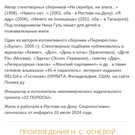
Автор стихотворных сборников «Ни серебра, ни злата...»
(1998), «Никого нет...» (2001, оба - в Ростове-на-Дону), «Я
жду» (2006), «Ничего не попишешь» (2011, оба – в Таганроге).
Под псевдонимом Нина Гуль пишет для детей и
познавательные книги.
Один из авторов коллективного сборника «Перекрёсток»
(«Булат», 2005 г.). Стихотворные подборки публиковались в
журналах «Ковчег», «Дон», «День и ночь» (Красноярск), «Дети
Ра» (Москва), «Эдита» (Эссен, Германия),, газетах «Дар»,
«Литературная газета», «Женский парламент» и др., а также
сетевом альманахе «45-я параллель», интернет-изданиях
RELGA и «Гостиная» (ОРЛИТА, Филадельфия, США), на сайте
Поэзия.ру.
Инициатор и исполнитель некоммерческого издательского
проекта «32 ПОЛОСЫ».
Жила и работала в Ростове-на-Дону. Скоропостижно
скончалась от инфаркта 10 июля 2024 года.
ПРОИЗВЕДЕНИЯ Н. С. ОГНЕВОЙ