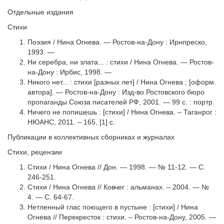
Отдельные издания
Стихи
Поэзия / Нина Огнева. — Ростов-на-Дону : Ирнпреско,
1993. —
Ни серебра, ни злата... : стихи / Нина Огнева. — Ростов-
на-Дону : Ирбис, 1998. —
Никого нет... : стихи [разных лет] / Нина Огнева ; [оформ.
автора]. — Ростов-на-Дону : Изд-во Ростовского бюро
пропаганды Союза писателей РФ, 2001. — 99 с. : портр.
Ничего не попишешь : [стихи] / Нина Огнева. – Таганрог :
НЮАНС, 2011. – 165, [1] с.
Публикации в коллективных сборниках и журналах
Стихи, рецензии
Стихи / Нина Огнева // Дон. — 1998. — № 11-12. — С.
246-251.
Стихи / Нина Огнева // Ковчег : альманах. – 2004. — №
4. — С. 64-67.
Нетленный глас поющего в пустыне : [стихи] / Нина
Огнева // Перекресток : стихи. – Ростов-на-Дону, 2005. —