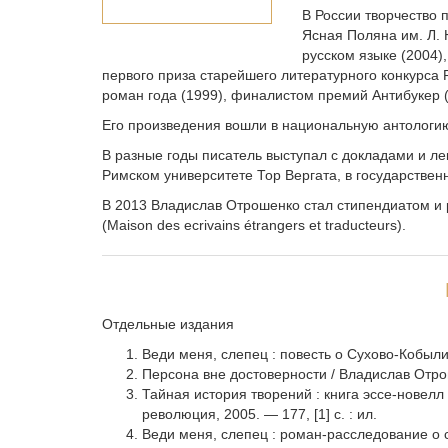
В России творчество
Ясная Поляна им. Л. 
русском языке (2004)
первого приза старейшего литературного конкурса
роман года (1999), финалистом премий Антибукер (2
Его произведения вошли в национальную антологи
В разные годы писатель выступал с докладами и ле
Римском университете Тор Вергата, в государствен
В 2013 Владислав Отрошенко стал стипендиатом и
(Maison des ecrivains étrangers еt traducteurs).
Отдельные издания
Веди меня, слепец : повесть о Сухово-Кобыли
Персона вне достоверности / Владислав Отрошен
Тайная история творений : книга эссе-новелл 
революция, 2005. — 177, [1] с. : ил.
Веди меня, слепец : роман-расследование о