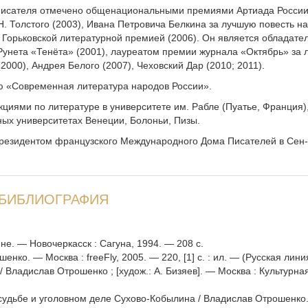
 писателя отмечено общенациональными премиями Артиада России 
Н. Толстого (2003), Ивана Петровича Белкина за лучшую повесть на
, Горьковской литературной премией (2006). Он является обладате
 Рунета «Тенёта» (2001), лауреатом премии журнала «Октябрь» за 
000), Андрея Белого (2007), Чеховский Дар (2010; 2011).
ю «Современная литература народов России».
кциями по литературе в университете им. Рабле (Пуатье, Франция),
ных университетах Венеции, Болоньи, Пизы.
 резидентом французского Международного Дома Писателей в Сен
БИБЛИОГРАФИЯ
не. — Новочеркасск : Сагуна, 1994. — 208 с.
ко. — Москва : freeFly, 2005. — 220, [1] с. : ил. — (Русская лини
/ Владислав Отрошенко ; [худож.: А. Бизяев]. — Москва : Культурна
 судьбе и уголовном деле Сухово-Кобылина / Владислав Отрошенко