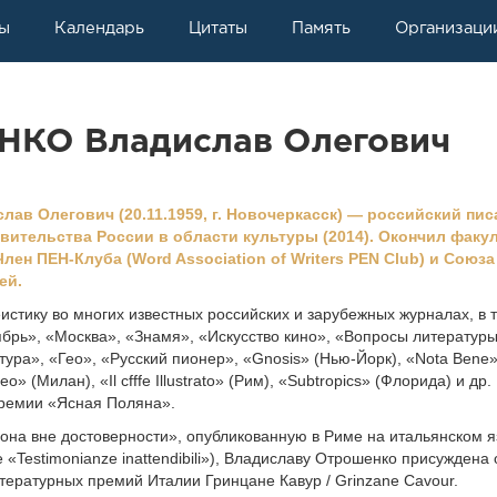
ы
Календарь
Цитаты
Память
Организаци
КО Владислав Олегович
в Олегович (20.11.1959, г. Новочеркасск) — российский пис
вительства России в области культуры (2014). Окончил факу
лен ПЕН-Клуба (Word Association of Writers PEN Club) и Союза
ей.
еистику во многих известных российских и зарубежных журналах, в 
тябрь», «Москва», «Знамя», «Искусство кино», «Вопросы литературы
ура», «Гео», «Русский пионер», «Gnosis» (Нью-Йорк), «Nota Bene
» (Милан), «Il cfffe Illustrato» (Рим), «Subtropics» (Флорида) и др.
ремии «Ясная Поляна».
сона вне достоверности», опубликованную в Риме на итальянском 
 «Testimonianze inattendibili»), Владиславу Отрошенко присуждена 
ературных премий Италии Гринцане Кавур / Grinzane Cavour.