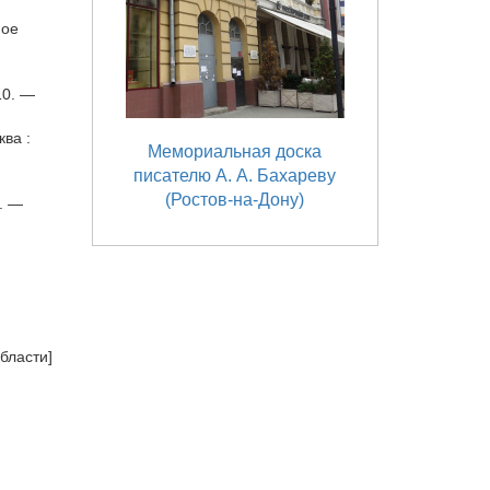
мое
10. —
ква :
Мемориальная доска
писателю А. А. Бахареву
(Ростов-на-Дону)
. —
бласти]