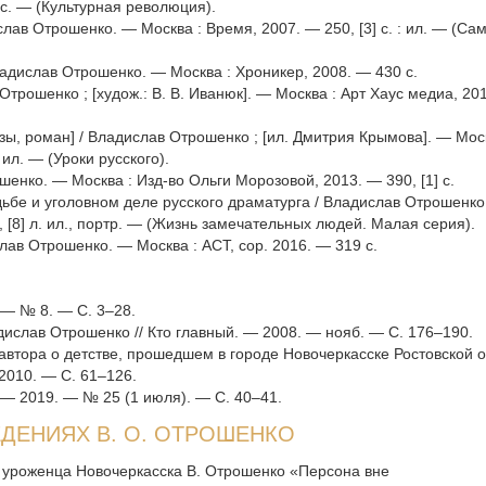
с. — (Культурная революция).
лав Отрошенко. — Москва : Время, 2007. — 250, [3] с. : ил. — (Са
ладислав Отрошенко. — Москва : Хроникер, 2008. — 430 с.
Отрошенко ; [худож.: В. В. Иванюк]. — Москва : Арт Хаус медиа, 20
азы, роман] / Владислав Отрошенко ; [ил. Дмитрия Крымова]. — Мос
 ил. — (Уроки русского).
шенко. — Москва : Изд-во Ольги Морозовой, 2013. — 390, [1] с.
ьбе и уголовном деле русского драматурга / Владислав Отрошенко
., [8] л. ил., портр. — (Жизнь замечательных людей. Малая серия).
слав Отрошенко. — Москва : АСТ, cop. 2016. — 319 с.
 — № 8. — С. 3–28.
адислав Отрошенко // Кто главный. — 2008. — нояб. — С. 176–190.
автора о детстве, прошедшем в городе Новочеркасске Ростовской о
 2010. — С. 61–126.
 — 2019. — № 25 (1 июля). — С. 40–41.
ДЕНИЯХ В. О. ОТРОШЕНКО
кн. уроженца Новочеркасска В. Отрошенко «Персона вне