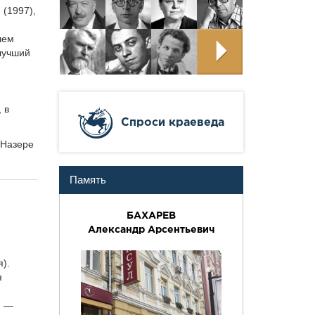
(1997),
лем
лучший
 в
Cпроси краеведа
-Назере
Память
БАХАРЕВ
Александр Арсентьевич
я).
я
. —