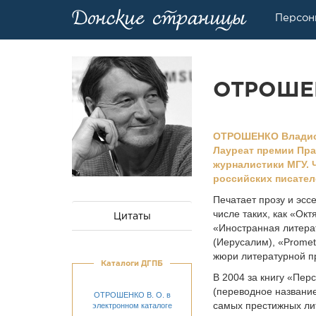
Персон
ОТРОШЕН
ОТРОШЕНКО Владисла
Лауреат премии Пра
журналистики МГУ. Ч
российских писател
Печатает прозу и эсс
числе таких, как «Ок
Цитаты
«Иностранная литерат
(Иерусалим), «Prometeo
жюри литературной п
Каталоги ДГПБ
В 2004 за книгу «Пер
(переводное название
ОТРОШЕНКО В. О. в
самых престижных лит
электронном каталоге