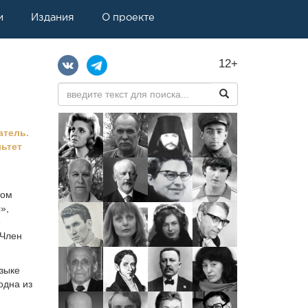
и
Издания
О проекте
12+
атель.
льтет
том
»,
»
 Член
языке
одна из