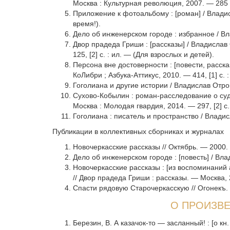
Москва : Культурная революция, 2007. — 285 
Приложение к фотоальбому : [роман] / Владис
время!).
Дело об инженерском городе : избранное / В
Двор прадеда Гриши : [рассказы] / Владислав 
125, [2] с. : ил. — (Для взрослых и детей).
Персона вне достоверности : [повести, расск
КоЛибри ; Азбука-Аттикус, 2010. — 414, [1] с. :
Гоголиана и другие истории / Владислав Отро
Сухово-Кобылин : роман-расследование о суд
Москва : Молодая гвардия, 2014. — 297, [2] с
Гоголиана : писатель и пространство / Влади
Публикации в коллективных сборниках и журналах
Новочеркасские рассказы // Октябрь. — 2000.
Дело об инженерском городе : [повесть] / Вл
Новочеркасские рассказы : [из воспоминаний 
// Двор прадеда Гриши : рассказы. — Москва,
Спасти рядовую Старочеркасскую // Огонекъ.
О ПРОИЗВЕ
Березин, В. А казачок-то — засланный! : [о 