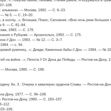
вора...»; Покупка баяна; Низовка; Птичий рынок; «Погружался в тре
107–108.
и : альманах. — Москва, 1982. — С. 6–23.
 — № 5. — С. 19–20.
 в охотку...»; Вспашка; Покос; Сапожник; «Всю ночь реки большое т
№ 9. — С. 81–84.
сква, 1983. — С. 178.
инания о Рубцове. — Архангельск, 1983. — С. 175.
ина // Дон. — 1983. — № 12. — С. 3–7.
1984. — с. 94.
оревой румянец...»; Дожди; Каменные бабы // Дон. — 1984. — № 10
б на войне...»; Пехота // От Дона до Победы. — Ростов-на-Дону, 
. — Москва, 1985. — С. 198.
дину. Кн. 3 : Очерки о кавалерах орденов Славы. — Ростов-на-Дон
на-Дону, 1977. — С. 96–108.
 Ростов-на-Дону, 1980. — С. 183–197.
3–112.
103–106.