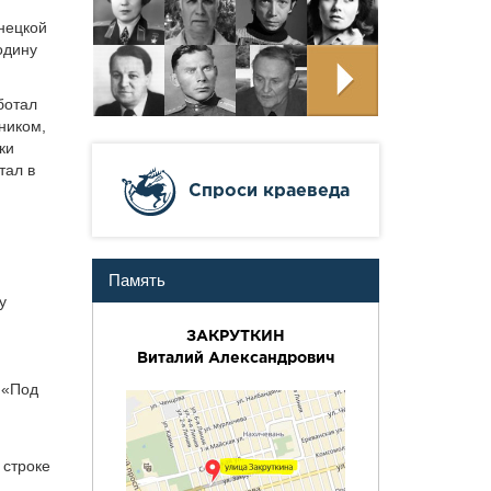
онецкой
одину
ботал
ником,
ки
тал в
Cпроси краеведа
Память
у
ЗАКРУТКИН
Виталий Александрович
 «Под
 строке