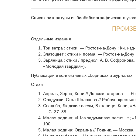
Список литературы из биобиблиографического указ
ПРОИЗВ
Отдельные издания
Три ветра : стихи. — Ростов-на-Дону : Кн. изд-
Златоцвет : стихи и поэма. — Ростов-на-Дону : 
Заряница : стихи / предисл. А. В. Софронова
«Молодая гвардия»).
Публикации в коллективных сборниках и журналах
Стихи
Апрель; Зерна; Кони // Донская сторона. — Ро
Оладушки; Стол Шолохова // Рабоче-крестьян
Свадьба; Людские слезы; В станице; Кони; «На
— С. 37–38.
Малая родина; «Шла задумчивая песня...»; «Я
100.
Малая родина; Окраина // Родник. — Москва, 