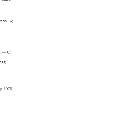
вожные
ело...»;
. — С.
1985. —
у, 1975.