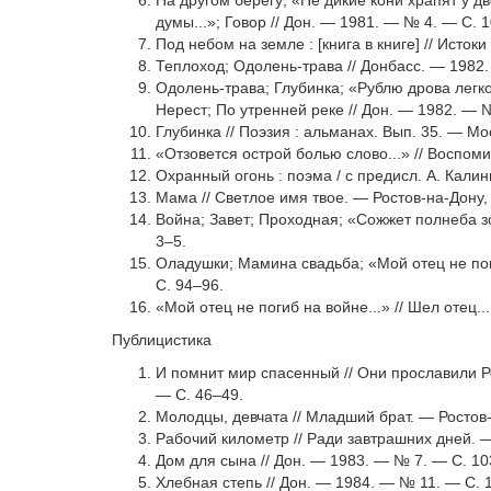
На другом берегу; «Не дикие кони храпят у д
думы...»; Говор // Дон. — 1981. — № 4. — С. 
Под небом на земле : [книга в книге] // Исток
Теплоход; Одолень-трава // Донбасс. — 1982.
Одолень-трава; Глубинка; «Рублю дрова легко,
Нерест; По утренней реке // Дон. — 1982. — 
Глубинка // Поэзия : альманах. Вып. 35. — Мо
«Отзовется острой болью слово...» // Воспом
Охранный огонь : поэма / с предисл. А. Калин
Мама // Светлое имя твое. — Ростов-на-Дону, 
Война; Завет; Проходная; «Сожжет полнеба з
3–5.
Оладушки; Мамина свадьба; «Мой отец не поги
С. 94–96.
«Мой отец не погиб на войне...» // Шел отец..
Публицистика
И помнит мир спасенный // Они прославили Ро
— С. 46–49.
Молодцы, девчата // Младший брат. — Ростов-
Рабочий километр // Ради завтрашних дней. —
Дом для сына // Дон. — 1983. — № 7. — С. 10
Хлебная степь // Дон. — 1984. — № 11. — С. 