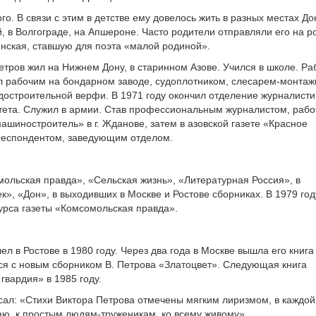
го. В связи с этим в детстве ему довелось жить в разных местах Д
й, в Волгограде, на Апшероне. Часто родители отправляли его на р
нская, ставшую для поэта «малой родиной».
Петров жил на Нижнем Дону, в старинном Азове. Учился в школе. Ра
ыл рабочим на бондарном заводе, судоплотником, слесарем-монтаж
достроительной верфи. В 1971 году окончил отделение журналисти
тета. Служил в армии. Став профессиональным журналистом, рабо
ашиностроитель» в г. Жданове, затем в азовской газете «Красное
респондентом, заведующим отделом.
мольская правда», «Сельская жизнь», «Литературная Россия», в
к», «Дон», в выходивших в Москве и Ростове сборниках. В 1979 год
урса газеты «Комсомольская правда».
л в Ростове в 1980 году. Через два года в Москве вышла его книга
лся с новым сборником В. Петрова «Златоцвет». Следующая книга
гвардия» в 1985 году.
исал: «Стихи Виктора Петрова отмечены мягким лиризмом, в каждой
аю, к простым людям-труженикам, ко всему живому».