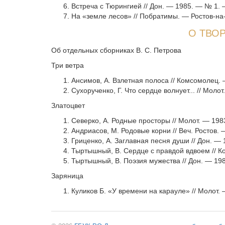
Встреча с Тюрингией // Дон. — 1985. — № 1. 
На «земле лесов» // Побратимы. — Ростов-на-
О ТВОР
Об отдельных сборниках В. С. Петрова
Три ветра
Ансимов, А. Взлетная полоса // Комсомолец. 
Сухорученко, Г. Что сердце волнует... // Молот
Златоцвет
Северко, А. Родные просторы // Молот. — 1983
Андриасов, М. Родовые корни // Веч. Ростов. 
Гриценко, А. Заглавная песня души // Дон. —
Тыртышный, В. Сердце с правдой вдвоем // К
Тыртышный, В. Поэзия мужества // Дон. — 198
Заряница
Куликов Б. «У времени на карауле» // Молот.