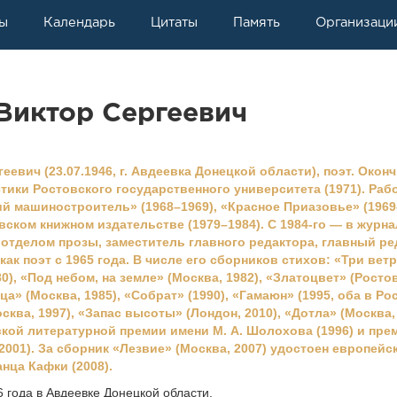
ы
Календарь
Цитаты
Память
Организаци
Виктор Сергеевич
евич (23.07.1946, г. Авдеевка Донецкой области), поэт. Окон
тики Ростовского государственного университета (1971). Раб
ий машиностроитель» (1968–1969), «Красное Приазовье» (1969
вском книжном издательстве (1979–1984). С 1984-го — в журна
отделом прозы, заместитель главного редактора, главный ре
 как поэт с 1965 года. В числе его сборников стихов: «Три вет
80), «Под небом, на земле» (Москва, 1982), «Златоцвет» (Ростов
ца» (Москва, 1985), «Собрат» (1990), «Гамаюн» (1995, оба в Ро
сква, 1997), «Запас высоты» (Лондон, 2010), «Дотла» (Москва, 
кой литературной премии имени М. А. Шолохова (1996) и пре
001). За сборник «Лезвие» (Москва, 2007) удостоен европейс
нца Кафки (2008).
 года в Авдеевке Донецкой области.