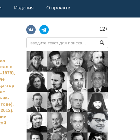
и
Издания
О проекте
12+
чил
отал в
–1979),
ле
дактор
ра»
-на-
стове),
2012).
мии
кой