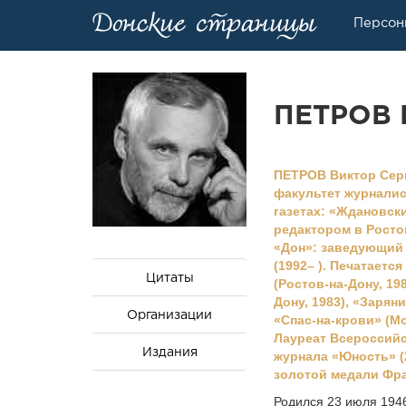
Персон
ПЕТРОВ 
ПЕТРОВ Виктор Серге
факультет журналис
газетах: «Ждановск
редактором в Росто
«Дон»: заведующий 
(1992– ). Печатается
Цитаты
(Ростов-на-Дону, 19
Дону, 1983), «Заряни
Организации
«Спас-на-крови» (Мо
Лауреат Всероссийс
Издания
журнала «Юность» (2
золотой медали Фра
Родился 23 июля 1946