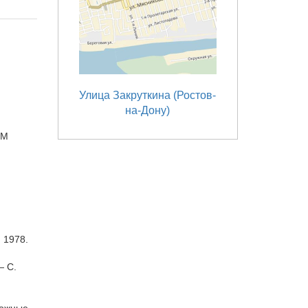
Улица Закруткина (Ростов-
на-Дону)
СМ
 1978.
— С.