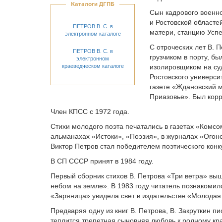
Каталоги ДГПБ
Сын кадрового военно
и Ростовской областе
ПЕТРОВ В. С. в
матери, станцию Успе
электронном каталоге
С отроческих лет В. 
ПЕТРОВ В. С. в
грузчиком в порту, б
электронном
краеведческом каталоге
изолировщиком на су
Ростовского универси
газете «Ждановский м
Приазовье». Был кор
Член КПСС с 1972 года.
Стихи молодого поэта печатались в газетах «Комсо
альманахах «Истоки», «Поэзия», в журналах «Огоне
Виктор Петров стал победителем поэтического конк
В СП СССР принят в 1984 году.
Первый сборник стихов В. Петрова «Три ветра» выше
небом на земле». В 1983 году читатель познакоми
«Заряница» увидела свет в издательстве «Молодая 
Предваряя одну из книг В. Петрова, В. Закруткин п
теплится трепетная сыновняя любовь к родному кр