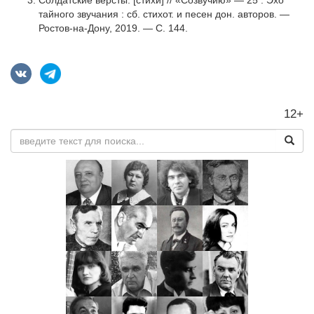
Солдатские вёрсты: [стихи] // «Созвучию» — 25 : Эхо
тайного звучания : сб. стихот. и песен дон. авторов. —
Ростов-на-Дону, 2019. — С. 144.
12+