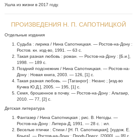
Ушла из жизни в 2017 году.
ПРОИЗВЕДЕНИЯ Н. П. САПОТНИЦКОЙ
Отдельные издания
Судьба : лирика / Нина Сапотницкая. — Ростов-на-Дону :
Ростов. кн. изд-во, 1991. — 63 с.
Такая разная любовь : роман. — Ростов-на-Дону : [Б.и.],
1998. — 189 с.
Поздний подснежник / Нина Сапотницкая. — Ростов-на-
Дону : Новая книга, 2003. — 126, [1] с.
Такая разная любовь. — [Таганрог] : Нюанс ; [изд-во
Кучма Ю.Д.], 2005. — 195, [1] с.
Семя, брошенное в почву. — Ростов-на-Дону : Альтаир,
2010. — 77, [2] с.
Детская литература
Фантазер / Нина Сапотницкая ; рис. В. Hегоды. —
Ростов-на-Дону : Литеpа-Д, 1991. — 28 с. : ил.
Веселые птички : Стихи / [Н. П. Сапотницкая]; [худож. Е.
Крыга]. — Ростов-на-Дону : Проф-Пресс, [2000]. — [8] с.