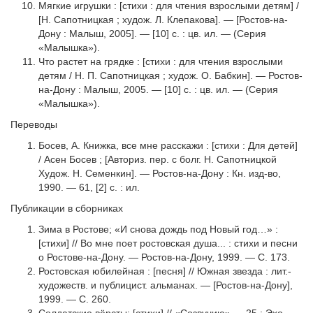
Мягкие игрушки : [стихи : для чтения взрослыми детям] /
[Н. Сапотницкая ; худож. Л. Клепакова]. — [Ростов-на-
Дону : Малыш, 2005]. — [10] с. : цв. ил. — (Серия
«Малышка»).
Что растет на грядке : [стихи : для чтения взрослыми
детям / Н. П. Сапотницкая ; худож. О. Бабкин]. — Ростов-
на-Дону : Малыш, 2005. — [10] с. : цв. ил. — (Серия
«Малышка»).
Переводы
Босев, А. Книжка, все мне расскажи : [стихи : Для детей]
/ Асен Босев ; [Авториз. пер. с болг. Н. Сапотницкой
Худож. Н. Семенкин]. — Ростов-на-Дону : Кн. изд-во,
1990. — 61, [2] с. : ил.
Публикации в сборниках
Зима в Ростове; «И снова дождь под Новый год…» :
[стихи] // Во мне поет ростовская душа... : стихи и песни
о Ростове-на-Дону. — Ростов-на-Дону, 1999. — С. 173.
Ростовская юбилейная : [песня] // Южная звезда : лит.-
художеств. и публицист. альманах. — [Ростов-на-Дону],
1999. — С. 260.