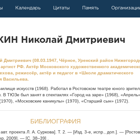
ы
Календарь
Цитаты
Память
Организаци
ИН Николай Дмитриевич
Дмитриевич (08.03.1947, Чёрное, Уренский район Нижегород
 артист РФ. Актёр Московского художественного академическ
Чехова, режиссёр, актёр и педагог в «Школе драматического
я Васильева.
чилище искусств (1968). Работал в Ростовском театре юного зрител
 В ТЮЗе был занят в спектаклях «Город на заре» (1968), «Апрель»
 (1970), «Московские каникулы» (1970), «Старший сын» (1972).
БИБЛИОГРАФИЯ
вт. проекта Л. А. Суркова]. Т. 2. — [Изд. 3‑е, испр., доп.]. — [Росто
, 2009]. — [С. 38–39] .