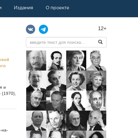
и
Издания
О проекте
12+
ской
ого
я и
 (1970),
в-на-