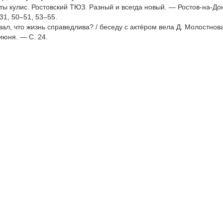
оты кулис. Ростовский ТЮЗ. Разный и всегда новый. — Ростов-на-Дон
 31, 50–51, 53–55.
зал, что жизнь справедлива? / беседу с актёром вела Д. Молостнова
июня. — С. 24.