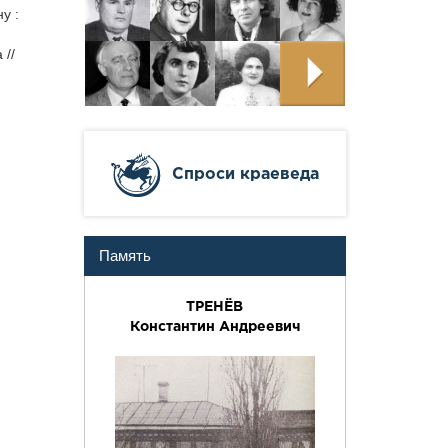
у :
 //
Cпроси краеведа
Память
ТРЕНЁВ
Константин Андреевич