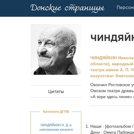
Персон
ЧИНДЯЙК
ЧИНДЯЙКИН Николай 
области), народный
театра имени А. П. 
искусства» Анатоли
Окончил Ростовское у
Омском театре драмы.
Цитаты
«А зори здесь тихие»
Каталоги ДГПБ
ЧИНДЯЙКИН Н. Д. в
Наши : [фотоальбом / а
электронном каталоге
Дону : Омега Паблишер