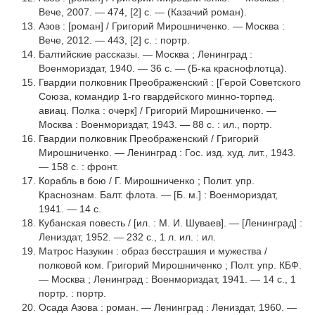
Вече, 2007. — 474, [2] с. — (Казачий роман).
Азов : [роман] / Григорий Мирошниченко. — Москва :
Вече, 2012. — 443, [2] с. : портр.
Балтийские рассказы. — Москва ; Ленинград :
Военмориздат, 1940. — 36 с. — (Б-ка краснофлотца).
Гвардии полковник Преображенский : [Герой Советского
Союза, командир 1-го гвардейского минно-торпед.
авиац. Полка : очерк] / Григорий Мирошниченко. —
Москва : Военмориздат, 1943. — 88 с. : ил., портр.
Гвардии полковник Преображенский / Григорий
Мирошниченко. — Ленинград : Гос. изд. худ. лит., 1943.
— 158 с. : фронт.
Корабль в бою / Г. Мирошниченко ; Полит. упр.
Краснознам. Балт. флота. — [Б. м.] : Военмориздат,
1941. — 14 с.
Кубанская повесть / [ил. : М. И. Шуваев]. — [Ленинград] :
Лениздат, 1952. — 232 с., 1 л. ил. : ил.
Матрос Назукин : образ бесстрашия и мужества /
полковой ком. Григорий Мирошниченко ; Полт. упр. КБФ.
— Москва ; Ленинград : Военмориздат, 1941. — 14 с., 1
портр. : портр.
Осада Азова : роман. — Ленинград : Лениздат, 1960. —