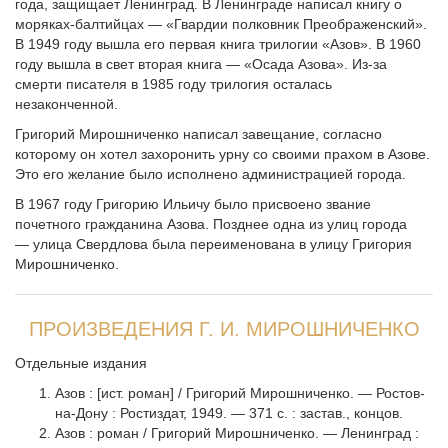
года, защищает Ленинград. В Ленинграде написал книгу о
моряках-балтийцах — «Гвардии полковник Преображенский».
В 1949 году вышла его первая книга трилогии «Азов». В 1960
году вышла в свет вторая книга — «Осада Азова». Из-за
смерти писателя в 1985 году трилогия осталась
незаконченной.
Григорий Мирошниченко написал завещание, согласно
которому он хотел захоронить урну со своими прахом в Азове.
Это его желание было исполнено администрацией города.
В 1967 году Григорию Ильичу было присвоено звание
почетного гражданина Азова. Позднее одна из улиц города
— улица Свердлова была переименована в улицу Григория
Мирошниченко.
ПРОИЗВЕДЕНИЯ Г. И. МИРОШНИЧЕНКО
Отдельные издания
Азов : [ист. роман] / Григорий Мирошниченко. — Ростов-
на-Дону : Ростиздат, 1949. — 371 с. : застав., концов.
Азов : роман / Григорий Мирошниченко. — Ленинград :