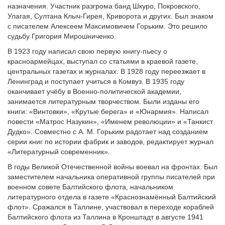
назначения. Участник разгрома банд Шкуро, Покровского,
Улагая, Султана Клыч-Гирея, Криворота и других. Был знаком
с писателем Алексеем Максимовичем Горьким. Это решило
судьбу Григория Мирошниченко.
В 1923 году написал свою первую книгу-пьесу о
красноармейцах, выступал со статьями в краевой газете,
центральных газетах и журналах. В 1928 году переезжает в
Ленинград и поступает учиться в Комвуз. В 1935 году
оканчивает учёбу в Военно-политической академии,
занимается литературным творчеством. Были изданы его
книги: «Винтовки», «Крутые берега» и «Юнармия». Написал
повести «Матрос Назукин», «Именем революции» и «Танкист
Дудко». Совместно с А. М. Горьким радотает над созданием
серии книг по истории фабрик и заводов, редактирует журнал
«Литературный современник».
В годы Великой Отечественной войны воевал на фронтах. Был
заместителем начальника оперативной группы писателей при
военном совете Балтийского флота, начальником
литературного отдела в газете «Краснознамённый Балтийский
флот». Сражался в Таллине, участвовал в переходе кораблей
Балтийского флота из Таллина в Кронштадт в августе 1941