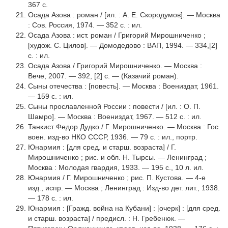
367 с.
Осада Азова : роман / [ил. : А. Е. Скородумов]. — Москва
: Сов. Россия, 1974. — 352 с. : ил.
Осада Азова : ист. роман / Григорий Мирошниченко ;
[худож. С. Цилов]. — Домодедово : ВАП, 1994. — 334,[2]
с. : ил.
Осада Азова / Григорий Мирошниченко. — Москва :
Вече, 2007. — 392, [2] с. — (Казачий роман).
Сыны отечества : [повесть]. — Москва : Воениздат, 1961.
— 159 с. : ил.
Сыны прославленной России : повести / [ил. : О. П.
Шамро]. — Москва : Воениздат, 1967. — 512 с. : ил.
Танкист Федор Дудко / Г. Мирошниченко. — Москва : Гос.
воен. изд-во НКО СССР, 1936. — 79 с. : ил., портр.
Юнармия : [для сред. и старш. возраста] / Г.
Мирошниченко ; рис. и обл. Н. Тырсы. — Ленинград ;
Москва : Молодая гвардия, 1933. — 195 с., 10 л. ил.
Юнармия / Г. Мирошниченко ; рис. П. Кустова. — 4-е
изд., испр. — Москва ; Ленинград : Изд-во дет. лит., 1938.
— 178 с. : ил.
Юнармия : [Гражд. война на Кубани] : [очерк] : [для сред.
и старш. возраста] / предисл. : Н. Гребенюк. —