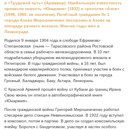
и «Трудовой путь» (Армавир). Наибольшую известность
принесли повесть «Юнармия» (1932) и трилогия «Азов»
(1948, 1960, не окончена). Почётный гражданин № 1
города Азова Мирошниченко похоронен в Азове на
площади речного вокзала. Многие годы жил в
Ленинграде.
Родился 9 января 1904 года в слободе Ефремово-
Степановская (ныне — Тарасовского района Ростовской
области в семье рабочего-железнодорожника. В 10 лет
подрабатывал уборщиком железнодорожного вокзала в
Пятигорске. В годы гражданской войны, в 16 лет, был
командиром кавалерийского полка, принимал участие в боях с
войсками белого движения. Участвовал в боях за города
Грозный, Баладжары, Баку, Астара, Ленкорань.
С Красной Армией прошёл войну от Кубани до границ Ирана.
Свою жизнь он описал в автобиографической книге
«Юнармия».
После гражданской войны Григорий Мирошниченко работал
слесарем депо станции Невинномысская. В 1922 году вступил
в комсомол, потом в партию. В депо он создал комсомольскую
ячейку. Боролся с бандитизмом, участвуя в частях особого