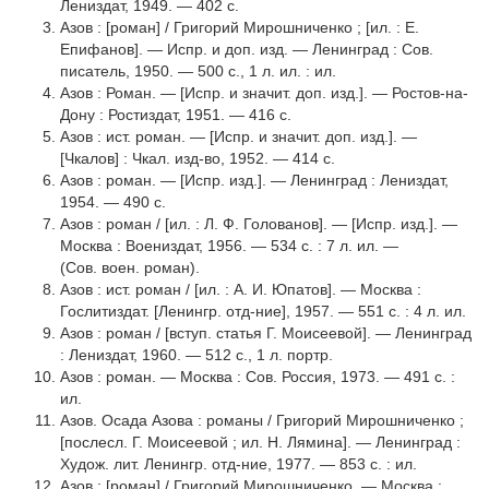
Лениздат, 1949. — 402 с.
Азов : [роман] / Григорий Мирошниченко ; [ил. : Е.
Епифанов]. — Испр. и доп. изд. — Ленинград : Сов.
писатель, 1950. — 500 с., 1 л. ил. : ил.
Азов : Роман. — [Испр. и значит. доп. изд.]. — Ростов-на-
Дону : Ростиздат, 1951. — 416 с.
Азов : ист. роман. — [Испр. и значит. доп. изд.]. —
[Чкалов] : Чкал. изд-во, 1952. — 414 с.
Азов : роман. — [Испр. изд.]. — Ленинград : Лениздат,
1954. — 490 с.
Азов : роман / [ил. : Л. Ф. Голованов]. — [Испр. изд.]. —
Москва : Воениздат, 1956. — 534 с. : 7 л. ил. —
(Сов. воен. роман).
Азов : ист. роман / [ил. : А. И. Юпатов]. — Москва :
Гослитиздат. [Ленингр. отд-ние], 1957. — 551 с. : 4 л. ил.
Азов : роман / [вступ. статья Г. Моисеевой]. — Ленинград
: Лениздат, 1960. — 512 с., 1 л. портр.
Азов : роман. — Москва : Сов. Россия, 1973. — 491 с. :
ил.
Азов. Осада Азова : романы / Григорий Мирошниченко ;
[послесл. Г. Моисеевой ; ил. Н. Лямина]. — Ленинград :
Худож. лит. Ленингр. отд-ние, 1977. — 853 с. : ил.
Азов : [роман] / Григорий Мирошниченко. — Москва :