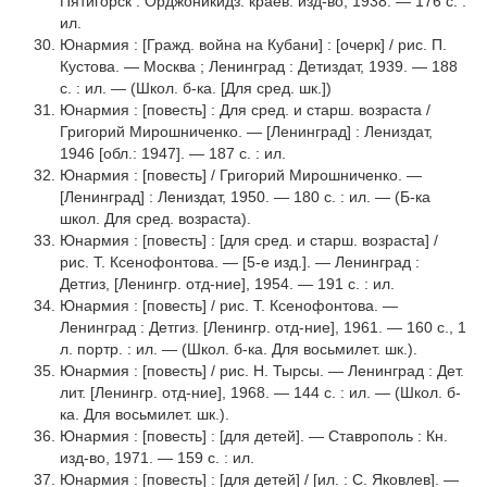
Пятигорск : Орджоникидз. краев. изд-во, 1938. — 176 с. :
ил.
Юнармия : [Гражд. война на Кубани] : [очерк] / рис. П.
Кустова. — Москва ; Ленинград : Детиздат, 1939. — 188
с. : ил. — (Школ. б-ка. [Для сред. шк.])
Юнармия : [повесть] : Для сред. и старш. возраста /
Григорий Мирошниченко. — [Ленинград] : Лениздат,
1946 [обл.: 1947]. — 187 с. : ил.
Юнармия : [повесть] / Григорий Мирошниченко. —
[Ленинград] : Лениздат, 1950. — 180 с. : ил. — (Б-ка
школ. Для сред. возраста).
Юнармия : [повесть] : [для сред. и старш. возраста] /
рис. Т. Ксенофонтова. — [5-е изд.]. — Ленинград :
Детгиз, [Ленингр. отд-ние], 1954. — 191 с. : ил.
Юнармия : [повесть] / рис. Т. Ксенофонтова. —
Ленинград : Детгиз. [Ленингр. отд-ние], 1961. — 160 с., 1
л. портр. : ил. — (Школ. б-ка. Для восьмилет. шк.).
Юнармия : [повесть] / рис. Н. Тырсы. — Ленинград : Дет.
лит. [Ленингр. отд-ние], 1968. — 144 с. : ил. — (Школ. б-
ка. Для восьмилет. шк.).
Юнармия : [повесть] : [для детей]. — Ставрополь : Кн.
изд-во, 1971. — 159 с. : ил.
Юнармия : [повесть] : [для детей] / [ил. : С. Яковлев]. —