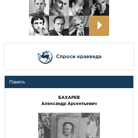
Cпроси краеведа
Память
БАХАРЕВ
Александр Арсентьевич