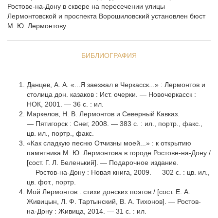
Ростове-на-Дону в сквере на пересечении улицы
Лермонтовской и проспекта Ворошиловский установлен бюст
М. Ю. Лермонтову.
БИБЛИОГРАФИЯ
Данцев, А. А. «...Я заезжал в Черкасск...» : Лермонтов и
столица дон. казаков : Ист. очерки. — Новочеркасск :
НОК, 2001. — 36 с. : ил.
Маркелов, Н. В. Лермонтов и Северный Кавказ.
— Пятигорск : Снег, 2008. — 383 с. : ил., портр., факс.,
цв. ил., портр., факс.
«Как сладкую песню Отчизны моей...» : к открытию
памятника М. Ю. Лермонтова в городе Ростове-на-Дону /
[сост. Г. Л. Беленький]. — Подарочное издание.
— Ростов-на-Дону : Новая книга, 2009. — 302 с. : цв. ил.,
цв. фот., портр.
Мой Лермонтов : стихи донских поэтов / [сост. Е. А.
Живицын, Л. Ф. Тартынский, В. А. Тихонов]. — Ростов-
на-Дону : Живица, 2014. — 31 с. : ил.