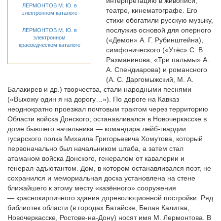
интерпретацию в живописи,
ЛЕРМОHТОВ М. Ю. в
театре, кинематографе. Его
электронном каталоге
стихи обогатили русскую музыку,
послужив основой для оперного
ЛЕРМОHТОВ М. Ю. в
электронном
(«Демон» А. Г. Рубинштейна),
краеведческом каталоге
симфонического («Утёс» С. В.
Рахманинова, «Три пальмы» А.
А. Спендиарова) и романсного
(А. С. Даргомыжский, М. А.
Балакирев и др.) творчества, стали народными песнями
(«Выхожу один я на дорогу…»). По дороге на Кавказ
неоднократно проезжал почтовым трактом через территорию
Области войска Донского; останавливался в Новочеркасске в
доме бывшего начальника — командира лейб-гвардии
гусарского полка Михаила Григорьевича Хомутова, который
первоначально был начальником штаба, а затем стал
атаманом войска Донского, генералом от кавалерии и
генерал-адъютантом. Дом, в котором останавливался поэт, не
сохранился и мемориальная доска установлена на стене
ближайшего к этому месту «казённого» сооружения
— краснокирпичного здания дореволюционной постройки. Ряд
библиотек области (в городах Батайске, Белая Калитва,
Новочеркасске, Ростове-на-Дону) носят имя М. Лермонтова. В