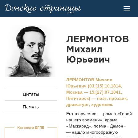
Toggl
navig
ЛЕРМОHТОВ
Михаил
Юpьевич
ЛЕРМОHТОВ Михаил
Юpьевич (03.[15].10.1814,
Москва — 15.[27].07.1841,
Цитаты
Пятигорск) — поэт, прозаик,
драматург, художник.
Память
Его творчество — роман «Герой
нашего времени», драма
«Маскарад», поэма «Демон»
Каталоги ДГПБ
— нашло многообразную