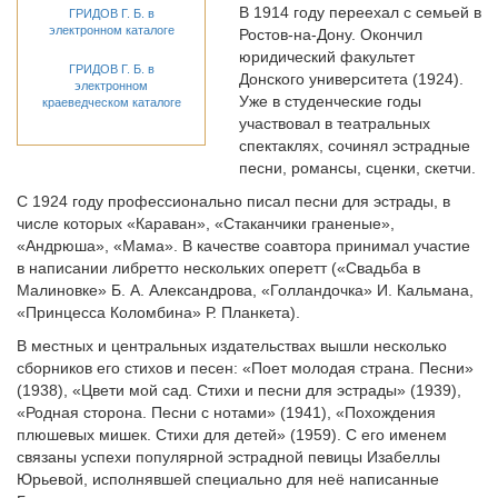
В 1914 году переехал с семьей в
ГРИДОВ Г. Б. в
электронном каталоге
Ростов-на-Дону. Окончил
юридический факультет
ГРИДОВ Г. Б. в
Донского университета (1924).
электронном
Уже в студенческие годы
краеведческом каталоге
участвовал в театральных
спектаклях, сочинял эстрадные
песни, романсы, сценки, скетчи.
С 1924 году профессионально писал песни для эстрады, в
числе которых «Караван», «Стаканчики граненые»,
«Андрюша», «Мама». В качестве соавтора принимал участие
в написании либретто нескольких оперетт («Свадьба в
Малиновке» Б. А. Александрова, «Голландочка» И. Кальмана,
«Принцесса Коломбина» Р. Планкета).
В местных и центральных издательствах вышли несколько
сборников его стихов и песен: «Поет молодая страна. Песни»
(1938), «Цвети мой сад. Стихи и песни для эстрады» (1939),
«Родная сторона. Песни с нотами» (1941), «Похождения
плюшевых мишек. Стихи для детей» (1959). С его именем
связаны успехи популярной эстрадной певицы Изабеллы
Юpьевой, исполнявшей специально для неё написанные