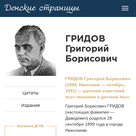
Toggl
navig
ГРИДОВ
Григорий
Борисович
ГРИДОВ Гpигоpий Боpисович
(1899, Николаев
—
октябрь,
1941) — русский советский
Цитаты
поэт-песенник и детский поэт.
Издания
Григорий Борисович ГРИДОВ
(настоящая фамилия —
Давидо́вич) родился 28
сентября 1899 года в городе
Каталоги ДГПБ
Николаеве.