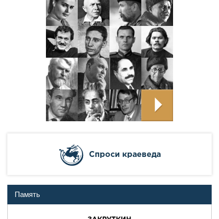
Cпроси краеведа
Память