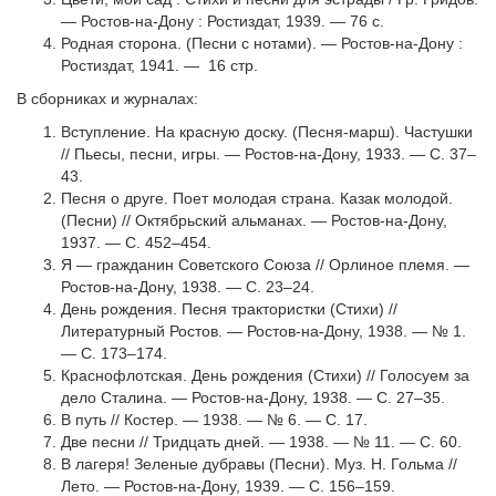
— Ростов-на-Дону : Ростиздат, 1939. — 76 с.
Родная сторона. (Песни с нотами). — Ростов-на-Дону :
Ростиздат, 1941. — 16 стр.
В сборниках и журналах:
Вступление. На красную доску. (Песня-марш). Частушки
// Пьесы, песни, игры. — Ростов-на-Дону, 1933. — C. 37–
43.
Песня о друге. Поет молодая страна. Казак молодой.
(Песни) // Октябрьский альманах. — Ростов-на-Дону,
1937. — С. 452–454.
Я — гражданин Советского Союза // Орлиное племя. —
Ростов-на-Дону, 1938. — С. 23–24.
День рождения. Песня трактористки (Стихи) //
Литературный Ростов. — Ростов-на-Дону, 1938. — № 1.
— С. 173–174.
Краснофлотская. День рождения (Стихи) // Голосуем за
дело Сталина. — Ростов-на-Дону, 1938. — С. 27–35.
В путь // Костер. — 1938. — № 6. — С. 17.
Две песни // Тридцать дней. — 1938. — № 11. — С. 60.
В лагеря! Зеленые дубравы (Песни). Муз. Н. Гольма //
Лето. — Ростов-на-Дону, 1939. — С. 156–159.