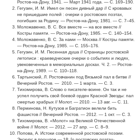
Ростов-на-Дону, 1941. — Март 1941 года. — С. 169–190.
Гегузин, И. М. Имел он песен дивный дар // С кровавых
не пришедшие полей : очерки о ростовских поэтах,
погибших за Родину. — Ростов-на-Дону, 1981. — С. 7–45.
Моложавенко, В. С. Все вместе — на все вместе //
Костры памяти. — Ростов-на-Дону, 1985. — С. 140–154.
Моложавенко, В. С. За нами — Москва // Костры памяти.
— Ростов-на-Дону, 1985. — С. 155–176.
Гегузин, И. М. Песенная душа // Страницы ростовской
летописи : краеведческие очерки о событиях и людях,
увековеченных в мемориальных досках. Ч. 2. — Ростов-
на-Дону, 1989. — С. 110–118.
Тартынский, Л. Ростовчанин под Вязьмой пал в битве //
Вечерний Ростов. — 2010. — 1 марта. — С. 3.
Тихомирова, В. Слово о писателе-воине. Он так и не
успел получить свой боевой орден Красной Звезды: пал
смертью храбрых // Молот. — 2010. — 13 авг. — С. 11.
Перминова, Н. Кутузов и Багратион велели бить
фашистов // Вечерний Ростов. — 2012. — 1 окт. — С. 3.
Тихомирова, В. «Молот» на Великой Отечественной
войне // Молот. — 2012. — 27 апр. — С. 8–9.
Попова, А. Истоки современной ростовской поэзии.
Экскурс в прошлое — 18: [о ростовских поэтах-