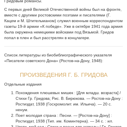
Гpидовым романсы.
С первых дней Великой Отечественной войны был на фронте,
вместе с другими ростовскими поэтами и писателями (Г.
Кацем и М. Штительманом) служил военным корреспондентом
газеты 19-й армии «К победе». Уже в октябре 1941 года армия
была окружена немецкими войсками под Вязьмой. Гридов
попал в плен и был расстрелян в концлагере.
Список литературы из биобиблиографического указателя
«Писатели советского Дона» (Ростов-на-Дону, 1948):
ПРОИЗВЕДЕНИЯ Г. Б. ГРИДОВА
Отдельные издания
Похождения плюшевых мишек : [Для младш. возраста] /
Стихи Гр. Гридова; Рис. В. Бирюкова. — Ростов-на-Дону :
Ростиздат, 1938 (Госхромолит. им. Ильича). — 20 с.
ненум.
Поет молодая страна : Песни. — [Ростов-на-Дону] :
Ростиздат, 1938 (Тип. им. Коминтерна). — 34 с. : ил.
Цвети, мой сад : Стихи и песни для эстрады / Гр. Гридов.