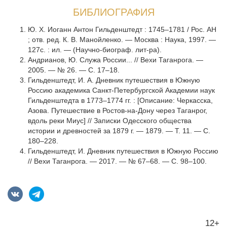
БИБЛИОГРАФИЯ
Ю. Х. Иоганн Антон Гильденштедт : 1745–1781 / Рос. АН
; отв. ред. К. В. Манойленко. — Москва : Наука, 1997. —
127с. : ил. — (Научно-биограф. лит-ра).
Андрианов, Ю. Служа России... // Вехи Таганрога. —
2005. — № 26. — С. 17–18.
Гильденштедт, И. А. Дневник путешествия в Южную
Россию академика Санкт-Петербургской Академии наук
Гильденштедта в 1773–1774 гг. : [Описание: Черкасска,
Азова. Путешествие в Ростов-на-Дону через Таганрог,
вдоль реки Миус] // Записки Одесского общества
истории и древностей за 1879 г. — 1879. — Т. 11. — С.
180–228.
Гильденштедт, И. Дневник путешествия в Южную Россию
// Вехи Таганрога. — 2017. — № 67–68. — С. 98–100.
12+