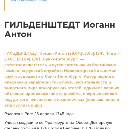
краеведческом каталоге
ГИЛЬДЕНШТЕДТ Иоганн
Антон
ГИЛЬДЕНШТЕДТ Иоганн Антон (26.04.[07.05].1745, Рига —
23.03. [03.04].1781, Санкт-Петербург) —
естествоиспытатель и путешественник из балтийских
немцев на русской службе в Императорской академии
наук и художеств в Санкт-Петербурге. Автор первого
описания и характеристики почв, растительности и
животного мира южнорусских степей, одним из первых
объяснил происхождение чернозёма, впервые описал
ряд до того неизвестных позвоночных (слепыш, новый
вид суслика и др.).
Родился в Риге 26 апреля 1745 года.
Учился медицине во Франкфурте-на-Одере. Докторскую
степень получил в 1767 году в Берлине. В 1768 году по