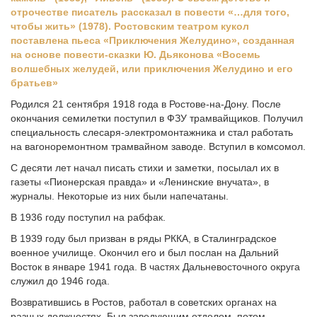
отрочестве писатель рассказал в повести «…для того,
чтобы жить» (1978). Ростовским театром кукол
поставлена пьеса «Приключения Желудино», созданная
на основе повести-сказки Ю. Дьяконова «Восемь
волшебных желудей, или приключения Желудино и его
братьев»
Родился 21 сентября 1918 года в Ростове-на-Дону. После
окончания семилетки поступил в ФЗУ трамвайщиков. Получил
специальность слесаря-электромонтажника и стал работать
на вагоноремонтном трамвайном заводе. Вступил в комсомол.
С десяти лет начал писать стихи и заметки, посылал их в
газеты «Пионерская правда» и «Ленинские внучата», в
журналы. Некоторые из них были напечатаны.
В 1936 году поступил на рабфак.
В 1939 году был призван в ряды РККА, в Сталинградское
военное училище. Окончил его и был послан на Дальний
Восток в январе 1941 года. В частях Дальневосточного округа
служил до 1946 года.
Возвратившись в Ростов, работал в советских органах на
разных должностях. Был заведующим отделом, потом