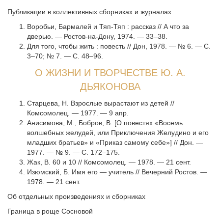
Публикации в коллективных сборниках и журналах
Воробьи, Бармалей и Тяп-Тяп : рассказ // А что за
дверью. — Ростов-на-Дону, 1974. — 33–38.
Для того, чтобы жить : повесть // Дон, 1978. — № 6. — С.
3–70; № 7. — С. 48–96.
О ЖИЗНИ И ТВОРЧЕСТВЕ Ю. А.
ДЬЯКОНОВА
Старцева, Н. Взрослые вырастают из детей //
Комсомолец. — 1977. — 9 апр.
Анисимова, М., Бобров, В. [О повестях «Восемь
волшебных желудей, или Приключения Желудино и его
младших братьев» и «Приказ самому себе»] // Дон. —
1977. — № 9. — С. 172–175.
Жак, В. 60 и 10 // Комсомолец. — 1978. — 21 сент.
Изюмский, Б. Имя его — учитель // Вечерний Ростов. —
1978. — 21 сент.
Об отдельных произведениях и сборниках
Граница в роще Сосновой