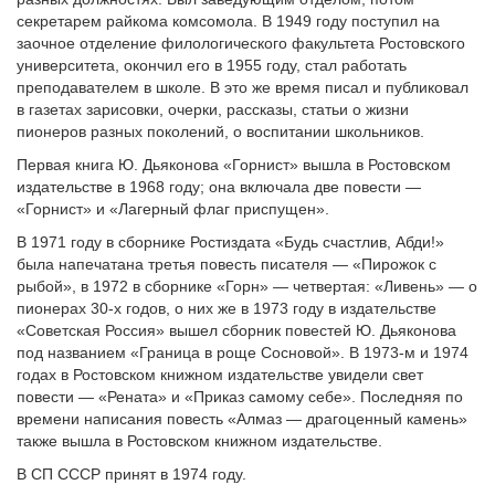
секретарем райкома комсомола. В 1949 году поступил на
заочное отделение филологического факультета Ростовского
университета, окончил его в 1955 году, стал работать
преподавателем в школе. В это же время писал и публиковал
в газетах зарисовки, очерки, рассказы, статьи о жизни
пионеров разных поколений, о воспитании школьников.
Первая книга Ю. Дьяконова «Горнист» вышла в Ростовском
издательстве в 1968 году; она включала две повести —
«Горнист» и «Лагерный флаг приспущен».
В 1971 году в сборнике Ростиздата «Будь счастлив, Абди!»
была напечатана третья повесть писателя — «Пирожок с
рыбой», в 1972 в сборнике «Горн» — четвертая: «Ливень» — о
пионерах 30-х годов, о них же в 1973 году в издательстве
«Советская Россия» вышел сборник повестей Ю. Дьяконова
под названием «Граница в роще Сосновой». В 1973-м и 1974
годах в Ростовском книжном издательстве увидели свет
повести — «Рената» и «Приказ самому себе». Последняя по
времени написания повесть «Алмаз — драгоценный камень»
также вышла в Ростовском книжном издательстве.
В СП СССР принят в 1974 году.