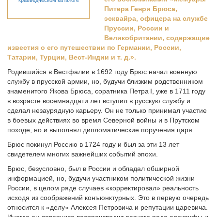
краеведческом каталоге
Питера Генри Брюса,
эсквайра, офицера на службе
Пруссии, России и
Великобритании, содержащие
известия о его путешествии по Германии, России,
Татарии, Турции, Вест-Индии и т. д.».
Родившийся в Вестфалии в 1692 году Брюс начал военную
службу в прусской армии, но, будучи близким родственником
знаменитого Якова Брюса, соратника Петра I, уже в 1711 году
в возрасте восемнадцати лет вступил в русскую службу и
сделал незаурядную карьеру. Он не только принимал участие
в боевых действиях во время Северной войны и в Прутском
походе, но и выполнял дипломатические поручения царя.
Брюс покинул Россию в 1724 году и был за эти 13 лет
свидетелем многих важнейших событий эпохи.
Брюс, безусловно, был в России и обладал обширной
информацией, но, будучи участником политической жизни
России, в целом ряде случаев «корректировал» реальность
исходя из соображений конъюнктурных. Это в первую очередь
относится к «делу» Алексея Петровича и репутации царевича.