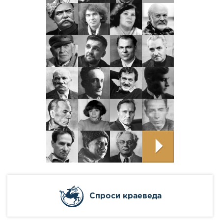
Cпроси краеведа