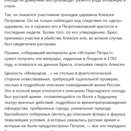
Иногда он доверчиво воспроизводит разного рода апокрифы и
слухи.
Так, он оказался участником трагедии царевича Алексея
Петровича. Он не только наблюдал ход следствия по «делу»
царевича, но и охранял его в Петропавловской крепости в
последние недели. Более того, по его утверждению, Брюс
принимал участие в убийстве Алексея или, во всяком случае,
был свидетелем расправы.
Пушкин, собиравший материалы для «Истории Петра I»,
сумел получить эти мемуары, изданные в Лондоне в 1782
году, и опирался на данные Брюса, описывая смерть Алексея.
Ценность «Мемуаров…» не столько в фактологической
стороне повествования, требующей тщательной проверки,
сколько в подробном описании повседневной жизни России.
Это в полной мере относится к описанию Персидского похода.
Быт русской армии, сплавляющейся по Волге к будущему
театру военных действий, подробности времяпрепровождения
офицерства, прибрежные города, уникальная природа
Каспийского побережья (вплоть до описания флоры и фауны),
тяжелейшие условия, в которых оказалась русская армия и
которые не были предусмотрены Петром, — все это передано