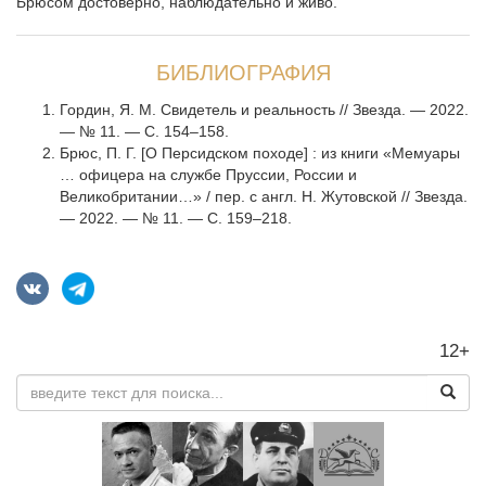
Брюсом достоверно, наблюдательно и живо.
БИБЛИОГРАФИЯ
Гордин, Я. М. Свидетель и реальность // Звезда. — 2022.
— № 11. — С. 154–158.
Брюс, П. Г. [О Персидском походе] : из книги «Мемуары
… офицера на службе Пруссии, России и
Великобритании…» / пер. с англ. Н. Жутовской // Звезда.
— 2022. — № 11. — С. 159–218.
12+