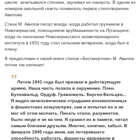
шко­ле: зачитывался стихами, заучивал их наизусть. В одном из
но­меров школьной газеты появилось первое стихотворение
Авилова.
Стихи М. Авилов писал всегда: когда работал грузчиком в
Новочеркасске, помощником врубмашиниста на Луганщине,
когда по окончании Новочеркасского зооветеринарного
института в 1931 году стал сельским ветврачом, когда был в
плену.
В предисловии к своей книге стихов «Бессмертник» М. Авилов
потом так напишет:
Летом 1941 года был призван в действующую
армию. Наша часть попала в окружение. Плен.
Бухенвальд. Ордуф. Гравинкель. Берген-Бельцен...
Я ви­дел нечеловеческие страдания военнопленных
в фашистских конц­лагерях, сам и испытал их и не
мог об этом молчать. Писать сти­хи, разумеется,
было негде и не на чем. Я хранил их в памяти, читал
самым близким друзьям. Многие, конечно, забыл. В
феврале 1945 года меня, как потерявшего
способность рабо­тать, фашисты направили в