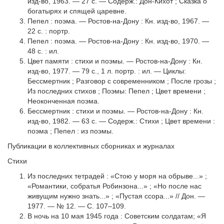
изд-во, 1963. — 27 с. — Содерж.: Дон-Кихот ; Сказка о
богатырях и спящей царевне.
Пепел : поэма. — Ростов-на-Дону : Кн. изд-во, 1967. —
22 с. : портр.
Пепел : поэма. — Ростов-на-Дону : Кн. изд-во, 1970. —
48 с. : ил.
Цвет памяти : стихи и поэмы. — Ростов-на-Дону : Кн.
изд-во, 1977. — 79 с., 1 л. портр. : ил. — Циклы:
Бессмертник ; Разговор с современником ; После грозы ;
Из послед­них стихов ; Поэмы: Пепел ; Цвет времени ;
Неоконченная поэма.
Бессмертник : стихи и поэмы. — Ростов-на-Дону : Кн.
изд-во, 1982. — 63 с. — Содерж.: Стихи ; Цвет времени :
поэма ; Пепел : из поэмы.
Публикации в коллективных сборниках и журналах
Стихи
Из последних тетрадей : «Стою у моря на обрыве...» ;
«Романтики, собратья Робинзона...» ; «Но после нас
живущим нужно знать...» ; «Пустая ссора...» // Дон. —
1977. — № 12. — С. 107–109.
В ночь на 10 мая 1945 года : Советским солдатам; «Я