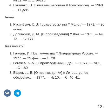
№ 11. — С. 175–176.
Бугаенко, Н. С именем человека // Комсомолец. — 1963.
— 11 дек.
Пепел
Русиневич, К. В. Торжество жизни // Молот. — 1971. — 20
июня.
Долинский, Д. М. [О произведении] // Дон. — 1971. — №
12. — С. 177.
Цвет памяти
Гегузин, И. Поэт мужества // Литературная Россия. —
1977. — 25 февр. — С. 20.
Рогачёв, А. А. [О произведении] // Дон. — 1977. — № 6.
— С. 180.
Ефремов, В. [О произведении] // Литературное
обозрение. — 1977. — № 10. — С. 40–41.
12+