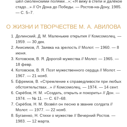
шёл смоленскими полями...»; «Я вижу в степи и далёкое
стадо...» // От Дона до Победы. — Ростов-на-Дону, 1985.
— С. 5–7.
О ЖИЗНИ И ТВОРЧЕСТВЕ М. А. АВИЛОВА
Долинский, Д. М. Маленькие открытия // Комсомолец. —
1959. — 30 дек.
Анисимов, Л. Заявка на зрелость // Молот. — 1960. — 8
июня.
Котовсков, В. Я. Дорогой мужества // Молот. — 1965. —
18 февр.
Котовсков, В. Я. Поэт мужественного сердца // Молот. —
1967. — 21 нояб.
Ефремов, В. «Стремление к справедливости при любых
обстоятель­ствах...» // Комсомолец. — 1974. — 14 сент.
Скрёбов, Н. М. «Создать, открыть и покорить» // Дон. —
1974. — № 11. — С. 67–68.
Скрёбов, Н. М. Возвёл он песню в звание солдата //
Молот. — 1977. — 22 нояб.
Бугаенко, Н. Стихи о мужестве // Вечерний Ростов. —
1983. — 12 марта.