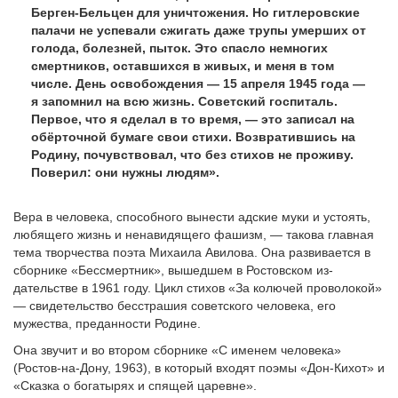
Берген-Бельцен для уничтожения. Но гитлеровские
палачи не успевали сжигать даже трупы умерших от
голода, болезней, пыток. Это спасло немногих
смертников, оставшихся в живых, и меня в том
числе. День освобождения — 15 апреля 1945 года —
я запомнил на всю жизнь. Советский госпиталь.
Первое, что я сделал в то время, — это записал на
обёрточной бумаге свои стихи. Возвратившись на
Ро­дину, почувствовал, что без стихов не проживу.
Поверил: они нужны людям».
Вера в человека, способного вынести адские муки и устоять,
любящего жизнь и ненавидящего фашизм, — та­кова главная
тема творчества поэта Михаила Авилова. Она раз­вивается в
сборнике «Бессмертник», вышедшем в Ростовском из­
дательстве в 1961 году. Цикл стихов «За колючей проволокой»
— свидетельство бесстрашия советского человека, его
мужества, пре­данности Родине.
Она звучит и во втором сборнике «С именем человека»
(Ростов-на-Дону, 1963), в который входят поэмы «Дон-Кихот» и
«Сказка о богатырях и спящей царевне».