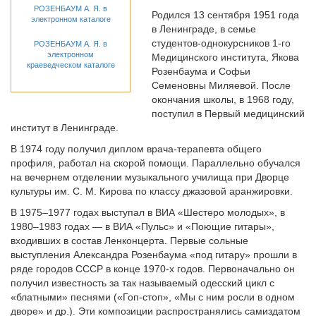
РОЗЕНБАУМ А. Я. в
Родился 13 сентября 1951 года
электронном каталоге
в Ленинграде, в семье
студентов-однокурсников 1-го
РОЗЕНБАУМ А. Я. в
электронном
Медицинского института, Якова
краеведческом каталоге
Розенбаума и Софьи
Семеновны Миляевой. После
окончания школы, в 1968 году,
поступил в Первый медицинский
институт в Ленинграде.
В 1974 году получил диплом врача-терапевта общего
профиля, работал на скорой помощи. Параллельно обучался
на вечернем отделении музыкального училища при Дворце
культуры им. С. М. Кирова по классу джазовой аранжировки.
В 1975–1977 годах выступал в ВИА «Шестеро молодых», в
1980–1983 годах — в ВИА «Пульс» и «Поющие гитары»,
входивших в состав Ленконцерта. Первые сольные
выступления Александра Розенбаума «под гитару» прошли в
ряде городов СССР в конце 1970-х годов. Первоначально он
получил известность за так называемый одесский цикл с
«блатными» песнями («Гоп-стоп», «Мы с ним росли в одном
дворе» и др.). Эти композиции распространялись самиздатом