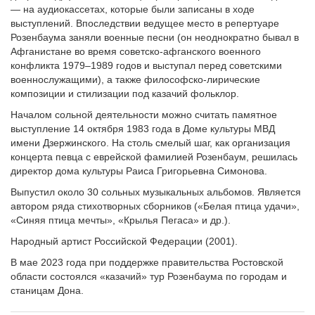
— на аудиокассетах, которые были записаны в ходе
выступлений. Впоследствии ведущее место в репертуаре
Розенбаума заняли военные песни (он неоднократно бывал в
Афганистане во время советско-афганского военного
конфликта 1979–1989 годов и выступал перед советскими
военнослужащими), а также философско-лирические
композиции и стилизации под казачий фольклор.
Началом сольной деятельности можно считать памятное
выступление 14 октября 1983 года в Доме культуры МВД
имени Дзержинского. На столь смелый шаг, как организация
концерта певца с еврейской фамилией Розенбаум, решилась
директор дома культуры Раиса Григорьевна Симонова.
Выпустил около 30 сольных музыкальных альбомов. Является
автором ряда стихотворных сборников («Белая птица удачи»,
«Синяя птица мечты», «Крылья Пегаса» и др.).
Народный артист Российской Федерации (2001).
В мае 2023 года при поддержке правительства Ростовской
области состоялся «казачий» тур Розенбаума по городам и
станицам Дона.