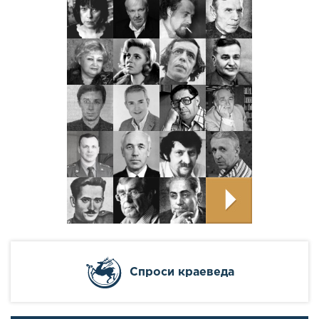
Cпроси краеведа