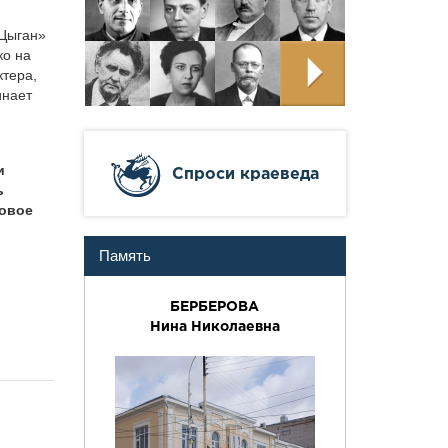
«Цыган»
ко на
ктера,
инает
и
Cпроси краеведа
ь
ровое
Память
БЕРБЕРОВА
Нина Николаевна