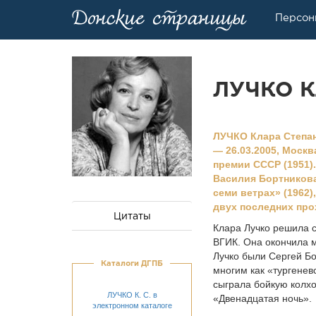
Персон
ЛУЧКО К
ЛУЧКО Клара Степано
— 26.03.2005, Москв
премии СССР (1951)
Василия Бортникова»
семи ветрах» (1962)
двух последних про
Цитаты
Клара Лучко решила с
ВГИК. Она окончила 
Лучко были Сергей Бо
Каталоги ДГПБ
многим как «тургенев
сыграла бойкую колхо
ЛУЧКО К. С. в
«Двенадцатая ночь».
электронном каталоге