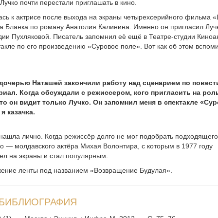
 Лучко почти перестали приглашать в кино.
ась к актрисе после выхода на экраны четырехсерийного фильма 
а Бланка по роману Анатолия Калинина. Именно он пригласил Луч
ии Пухляковой. Писатель запомнил её ещё в Театре-студии Киноа
ктакле по его произведению «Суровое поле». Вот как об этом вспом
 дочерью Наташей закончили работу над сценарием по повест
иал. Когда обсуждали с режиссером, кого пригла­сить на рол
что он видит только Лучко. Он запомнил меня в спектакле «Су
я казачка.
 нашла лично. Когда режиссёр долго не мог подобрать подходящего
го — молдавского актёра Михая Волонтира, с которым в 1977 году
ел на экраны и стал популярным.
лжение ленты под названием «Возвращение Будулая».
БИБЛИОГРАФИЯ