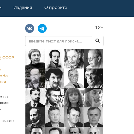
и
Издания
О проекте
12+
Р, СССР
й
е
 «На
мки
е во
ками
ь
:
 сказке