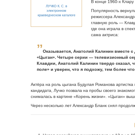
В конце 1960-х Клару
ЛУЧКО К. С. в
Популярность вернул
электронном
краеведческом каталоге
режиссера Александр
главную роль — Клавд
где она играла в спе
сама актриса:
Оказывается, Анатолий Калинин вместе с
«Цыган». Четыре серии — телевизионный сер
Клавдии, Анатолий Калинин твердо ска­зал, 
поле» и уверен, что я подхожу, тем более что 
Актёра на роль цыгана Будулая Романова артистка
кандидата, Лучко позвала на пробы своего знакомо
снималась в картине «Корень жизни». «Цыган» выш
Через несколько лет Александр Бланк снял продо