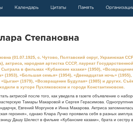
ы
Календарь
Цитаты
Память
Организаци
лара Степановна
вна (01.07.1925, с. Чутово, Полтавский округ, Украинская СС
а), актриса, народная артистка СССР, лауреат Государственно
. Сыграла в фильмах «Кубанские казаки» (1950), «Возвращени
 (1953), «Большая семья» (1954), «Двенадцатая ночь» (1955),
, «Цыган» (1979), «Возвращение Будулая» (1985) и других. Съё
ходили в хуторе Пухляковском и городе Константиновске.
тать актрисой после того, как увидела в газете объявление о набор
мастерскую Тамары Макаровой и Сергея Герасимова. Одногруппни
ндарчук, Евгений Моргунов и Инна Макарова. Актриса запомнилас
ская героиня», однако Клара Лучко проявила себя в разных амплуа
зницу Дашу Шелест в фильме «Кубанские казаки», брата и сестру в