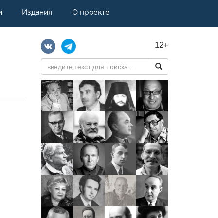
и
Издания
О проекте
12+