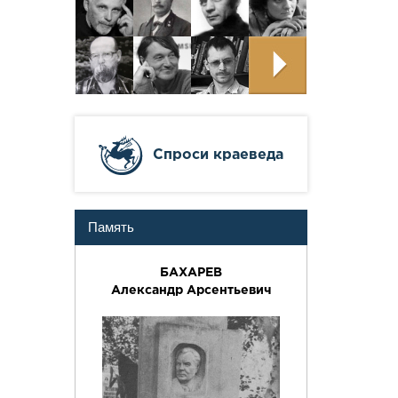
Cпроси краеведа
Память
БАХАРЕВ
Александр Арсентьевич