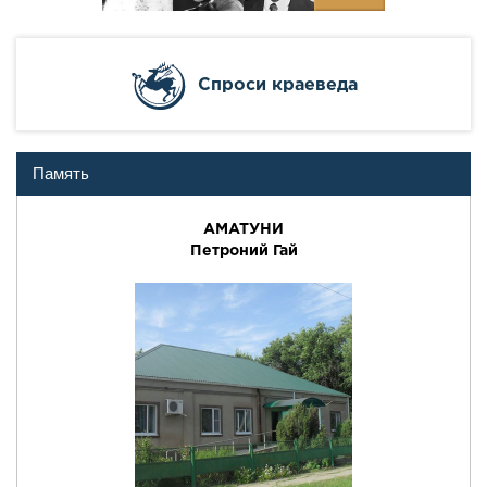
Cпроси краеведа
Память
АМАТУНИ
Петроний Гай