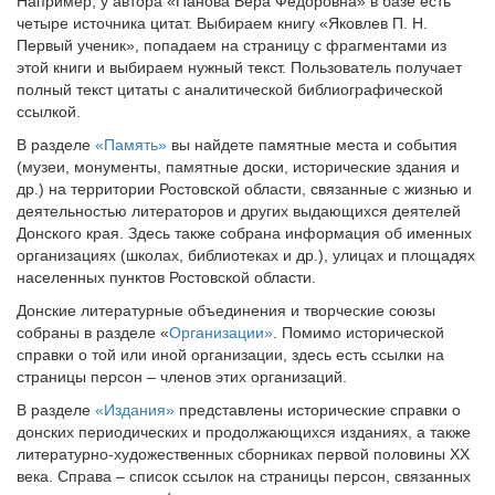
Например, у автора «Панова Вера Федоровна» в базе есть
четыре источника цитат. Выбираем книгу «Яковлев П. Н.
Первый ученик», попадаем на страницу с фрагментами из
этой книги и выбираем нужный текст. Пользователь получает
полный текст цитаты с аналитической библиографической
ссылкой.
В разделе
«Память»
вы найдете памятные места и события
(музеи, монументы, памятные доски, исторические здания и
др.) на территории Ростовской области, связанные с жизнью и
деятельностью литераторов и других выдающихся деятелей
Донского края. Здесь также собрана информация об именных
организациях (школах, библиотеках и др.), улицах и площадях
населенных пунктов Ростовской области.
Донские литературные объединения и творческие союзы
собраны в разделе «
Организации»
. Помимо исторической
справки о той или иной организации, здесь есть ссылки на
страницы персон – членов этих организаций.
В разделе
«Издания»
представлены исторические справки о
донских периодических и продолжающихся изданиях, а также
литературно-художественных сборниках первой половины XX
века. Справа – список ссылок на страницы персон, связанных