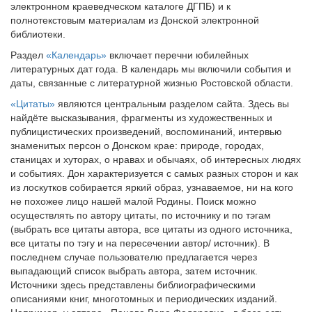
электронном краеведческом каталоге ДГПБ) и к
полнотекстовым материалам из Донской электронной
библиотеки.
Раздел
«Календарь»
включает перечни юбилейных
литературных дат года. В календарь мы включили события и
даты, связанные с литературной жизнью Ростовской области.
«Цитаты»
являются центральным разделом сайта. Здесь вы
найдёте высказывания, фрагменты из художественных и
публицистических произведений, воспоминаний, интервью
знаменитых персон о Донском крае: природе, городах,
станицах и хуторах, о нравах и обычаях, об интересных людях
и событиях. Дон характеризуется с самых разных сторон и как
из лоскутков собирается яркий образ, узнаваемое, ни на кого
не похожее лицо нашей малой Родины. Поиск можно
осуществлять по автору цитаты, по источнику и по тэгам
(выбрать все цитаты автора, все цитаты из одного источника,
все цитаты по тэгу и на пересечении автор/ источник). В
последнем случае пользователю предлагается через
выпадающий список выбрать автора, затем источник.
Источники здесь представлены библиографическими
описаниями книг, многотомных и периодических изданий.