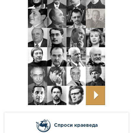
Cпроси краеведа